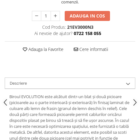
comenzii.
Decoratiuni interioare
Ceasuri
ADAUGA IN COS
Accesorii decorative
Cod Produs:
21EV3000N3
Oglinzi
Ai nevoie de ajutor?
0722 158 055
Rame foto
Ghivece si jardiniere
Adauga la Favorite
Cere informatii
Accesorii pentru servire
Textile pentru casa
Corpuri de iluminat
Home Office
Descriere
Designers' Choice
Biroul EVOLUTION este alcătuit dintr-un blat și două picioare
(picioarele au o parte interioară și exterioară) în finisaj laminat de
culoare alb lemn de frasin (granul de lemn deschis în relief). Cele
două părți care formează picioarele permit cablurilor oricărui
dispozitiv plasat pe birou să treacă și să fie ușor ascunse. În cazul
în care este necesară optimizarea spațiului, este furnizată o tablă
metalică. De altfel, datorita acestui element, este posibil sa scoti
unul dintre cele doua picioare (cel mai potrivit in functie de