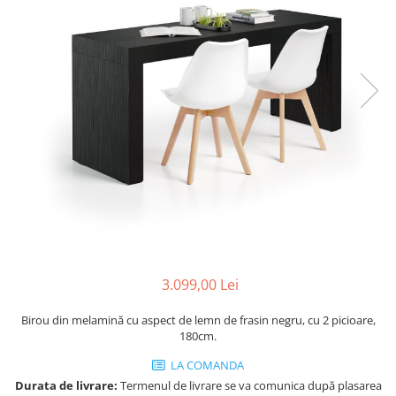
Console dormitor
Fotolii dormitor
Noptiere
Mobila dining
Console extensibile
Scaune
Covoare dining
Mese
Mese HORECA
Scaune de bar / insula
Scaune exterior
Mobila hol
3.099,00 Lei
Comode hol
Cuiere
Birou din melamină cu aspect de lemn de frasin negru, cu 2 picioare,
180cm.
Oglinzi hol
Suport Umbrele
LA COMANDA
Console hol
Durata de livrare:
Termenul de livrare se va comunica după plasarea