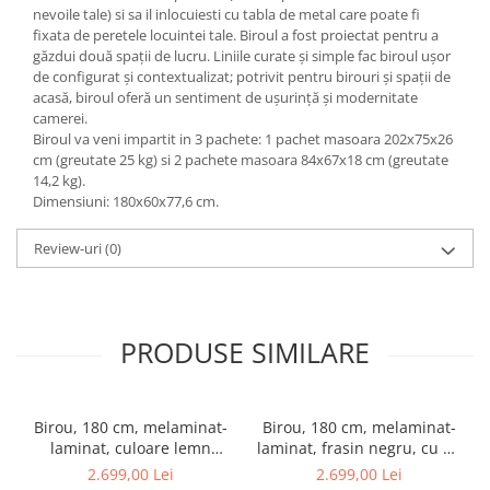
nevoile tale) si sa il inlocuiesti cu tabla de metal care poate fi
fixata de peretele locuintei tale. Biroul a fost proiectat pentru a
găzdui două spații de lucru. Liniile curate și simple fac biroul ușor
de configurat și contextualizat; potrivit pentru birouri și spații de
acasă, biroul oferă un sentiment de ușurință și modernitate
camerei.
Biroul va veni impartit in 3 pachete: 1 pachet masoara 202x75x26
cm (greutate 25 kg) si 2 pachete masoara 84x67x18 cm (greutate
14,2 kg).
Dimensiuni: 180x60x77,6 cm.
Review-uri
(0)
PRODUSE SIMILARE
Birou, 180 cm, melaminat-
Birou, 180 cm, melaminat-
laminat, culoare lemn
laminat, frasin negru, cu un
rustic, cu un singur picior,
singur picior, sistem de
2.699,00 Lei
2.699,00 Lei
sistem de montare pe
montare pe perete -