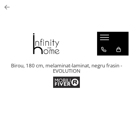
Shop all
Mobila living
Biblioteci și rafturi
Masute auxiliare
Console
Comode living
Birou, 180 cm, melaminat-laminat, negru frasin -
EVOLUTION
Covoare living
Fotolii
Taburete și pufi
Masute de cafea
Canapele
Mobila dormitor
Comode dormitor
Covoare dormitor