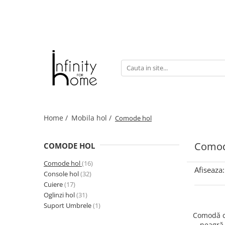
Shop all
Mobila living
Biblioteci și rafturi
Masute auxiliare
Console
Comode living
Home /
Mobila hol /
Comode hol
Covoare living
Fotolii
Comod
COMODE HOL
Taburete și pufi
Masute de cafea
Comode hol
(16)
Afiseaza:
Canapele
Console hol
(32)
Cuiere
(17)
Mobila dormitor
Oglinzi hol
(31)
Comode dormitor
Suport Umbrele
(1)
Comodă c
Covoare dormitor
neagră 