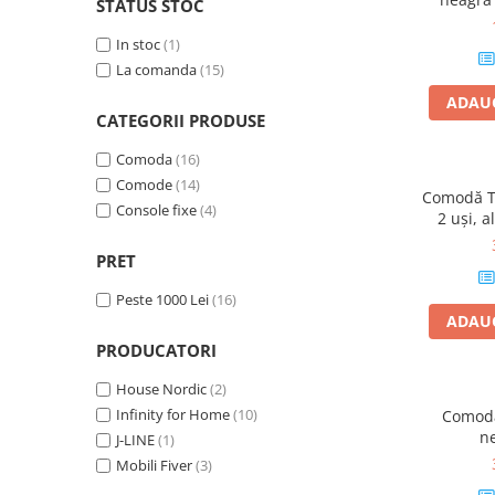
STATUS STOC
Console dormitor
de
Fotolii dormitor
In stoc
(1)
Noptiere
La comanda
(15)
Mobila dining
ADAUG
CATEGORII PRODUSE
Console extensibile
Scaune
Comoda
(16)
Comode
(14)
Covoare dining
Comodă TV
Console fixe
(4)
Mese
2 uși, 
Mese HORECA
PRET
Scaune de bar / insula
Peste 1000 Lei
(16)
Scaune exterior
ADAUG
Mobila hol
PRODUCATORI
Comode hol
House Nordic
(2)
Cuiere
Infinity for Home
(10)
Comodă
Oglinzi hol
n
J-LINE
(1)
Suport Umbrele
Mobili Fiver
(3)
Console hol