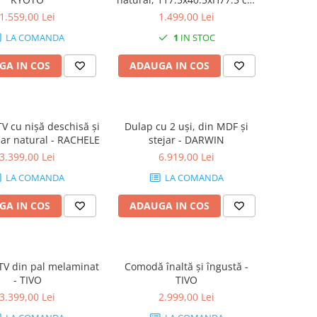
- PAULOWNIA C
1.559,00 Lei
1.499,00 Lei
LA COMANDA
1
IN STOC
GA IN COS
ADAUGA IN COS
 cu nișă deschisă și
Dulap cu 2 uși, din MDF și
ejar natural - RACHELE
stejar - DARWIN
3.399,00 Lei
6.919,00 Lei
LA COMANDA
LA COMANDA
GA IN COS
ADAUGA IN COS
V din pal melaminat
Comodă înaltă și îngustă -
- TIVO
TIVO
3.399,00 Lei
2.999,00 Lei