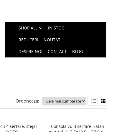
SHOP ALL
ÎN STOC
REDUCERI
NOUTATI
DESPRE NOI
CONTACT
BLOG
Ordoneaza:
u 4 sertare, stejar -
Consolă cu 3 sertare, ratan
KYOTO
natural, 117.5x40.5xH77.5 cm