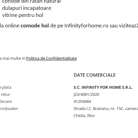
console din ratan natural
dulapuri incapatoare
vitrine pentru hol
a online
comode hol
de pe Infinityforhome.ro sau vizitea
la mai multe in
Politica de Confidentialitate
DATE COMERCIALE
 plata
S.C. INFINITY FOR HOME S.R.L.
 retur
J23/4081/2020
livrare
41293684
produselor
Strada I.C. Bratianu, nr. 15C, camer
Chitila, Ilfov