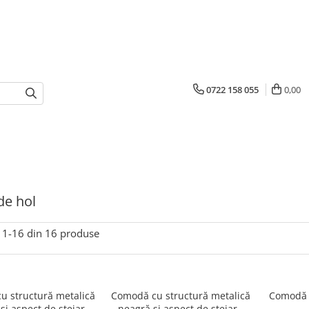
0722 158 055
0,00
e hol
1-
16
din
16
produse
u structură metalică
Comodă cu structură metalică
Comodă c
și aspect de stejar
neagră și aspect de stejar -