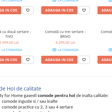
LA COMANDA
LA COMANDA
A IN COS
ADAUGA IN COS
ADAU
 cu două sertare -
Comodă cu trei sertare -
Comodă
TIVO
BRIVO
2.999,00 Lei
4.299,00 Lei
LA COMANDA
LA COMANDA
A IN COS
ADAUGA IN COS
ADAU
e Hol de calitate
ity for Home gasesti
comode pentru hol
de inalta calitate:
comode inguste si / sau inalte
comode practice cu 2, 3 sau 4 sertare