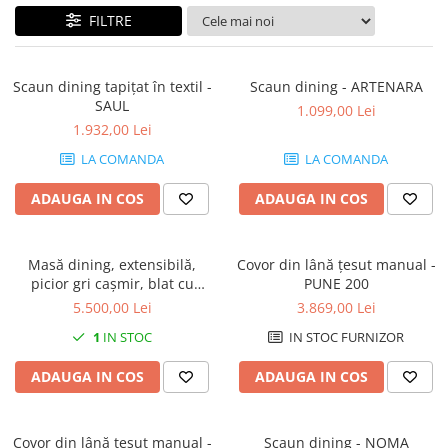
Console dormitor
FILTRE
Fotolii dormitor
Noptiere
Mobila dining
Scaun dining tapițat în textil -
Scaun dining - ARTENARA
SAUL
1.099,00 Lei
Console extensibile
1.932,00 Lei
Scaune
LA COMANDA
LA COMANDA
Covoare dining
Mese
ADAUGA IN COS
ADAUGA IN COS
Mese HORECA
Scaune de bar / insula
Masă dining, extensibilă,
Covor din lână țesut manual -
Scaune exterior
picior gri cașmir, blat cu
PUNE 200
Mobila hol
aspect de nuc - CALMA
5.500,00 Lei
3.869,00 Lei
Comode hol
1
IN STOC
IN STOC FURNIZOR
Cuiere
ADAUGA IN COS
ADAUGA IN COS
Oglinzi hol
Suport Umbrele
Console hol
Covor din lână țesut manual -
Scaun dining - NOMA