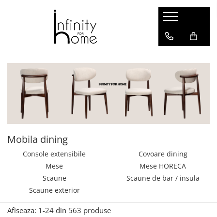
Shop all
Mobila living
Biblioteci și rafturi
Masute auxiliare
Console
Comode living
Covoare living
Fotolii
Mobila dining
Taburete și pufi
Console extensibile
Covoare dining
Masute de cafea
Mese
Mese HORECA
Canapele
Scaune
Scaune de bar / insula
Mobila dormitor
Scaune exterior
Comode dormitor
Covoare dormitor
Afiseaza:
1-
24
din
563
produse