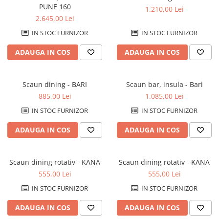
Decoratiuni interioare
PUNE 160
1.210,00 Lei
2.645,00 Lei
Ceasuri
IN STOC FURNIZOR
IN STOC FURNIZOR
Accesorii decorative
Oglinzi
ADAUGA IN COS
ADAUGA IN COS
Rame foto
Ghivece si jardiniere
Accesorii pentru servire
Scaun dining - BARI
Scaun bar, insula - Bari
885,00 Lei
1.085,00 Lei
Textile pentru casa
Corpuri de iluminat
IN STOC FURNIZOR
IN STOC FURNIZOR
Home Office
ADAUGA IN COS
ADAUGA IN COS
Designers' Choice
Scaun dining rotativ - KANA
Scaun dining rotativ - KANA
555,00 Lei
555,00 Lei
IN STOC FURNIZOR
IN STOC FURNIZOR
ADAUGA IN COS
ADAUGA IN COS