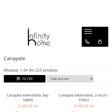
Shop all
Mobila living
Biblioteci și rafturi
Masute auxiliare
Console
Comode living
Canapele
Covoare living
Fotolii
Afiseaza:
1-
24
din
225
produse
Taburete și pufi
FILTRE
Masute de cafea
Canapele
Mobila dormitor
Canapea extensibilă, bej-
Canapea extensibila, 3 locuri -
UMEA
TIVOLI
Comode dormitor
5.200,00 Lei
4.450,00 Lei
Covoare dormitor