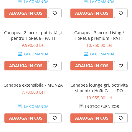
LA COMANDA
LA COMANDA
Console dormitor
Fotolii dormitor
ADAUGA IN COS
ADAUGA IN COS
Noptiere
Mobila dining
Canapea, 2 locuri, potrivită și
Canapea, 3 locuri Living /
Console extensibile
pentru HoReCa - PATH
HoReCa premium - PATH
Scaune
9.990,00 Lei
10.750,00 Lei
Covoare dining
LA COMANDA
LA COMANDA
Mese
Mese HORECA
ADAUGA IN COS
ADAUGA IN COS
Scaune de bar / insula
Scaune exterior
Canapea extensibilă - MONZA
Canapea lounge gri, potrivita
Mobila hol
si pentru HoReCa - LIDO
7.700,00 Lei
Comode hol
10.955,00 Lei
Cuiere
LA COMANDA
IN STOC FURNIZOR
Oglinzi hol
ADAUGA IN COS
ADAUGA IN COS
Suport Umbrele
Console hol