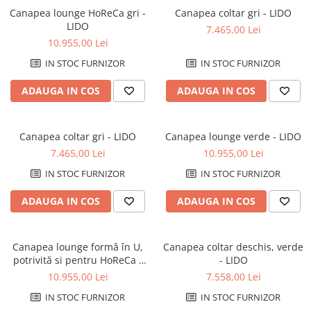
Decoratiuni interioare
Canapea lounge HoReCa gri -
Canapea coltar gri - LIDO
LIDO
Ceasuri
7.465,00 Lei
10.955,00 Lei
Accesorii decorative
IN STOC FURNIZOR
IN STOC FURNIZOR
Oglinzi
Rame foto
ADAUGA IN COS
ADAUGA IN COS
Ghivece si jardiniere
Accesorii pentru servire
Canapea coltar gri - LIDO
Canapea lounge verde - LIDO
Textile pentru casa
7.465,00 Lei
10.955,00 Lei
Corpuri de iluminat
IN STOC FURNIZOR
IN STOC FURNIZOR
Home Office
Designers' Choice
ADAUGA IN COS
ADAUGA IN COS
Canapea lounge formă în U,
Canapea coltar deschis, verde
potrivită si pentru HoReCa -
- LIDO
LIDO
10.955,00 Lei
7.558,00 Lei
IN STOC FURNIZOR
IN STOC FURNIZOR