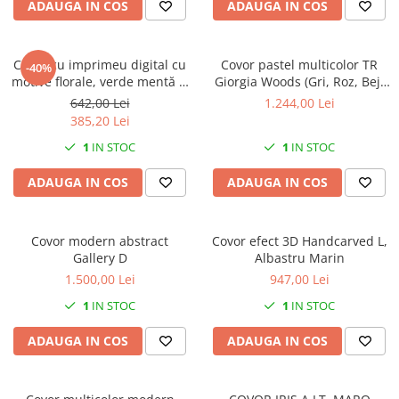
ADAUGA IN COS
ADAUGA IN COS
Covor cu imprimeu digital cu
Covor pastel multicolor TR
-40%
motive florale, verde mentă și
Giorgia Woods (Gri, Roz, Bej,
maro
Verde pal..)
642,00 Lei
1.244,00 Lei
385,20 Lei
1
IN STOC
1
IN STOC
ADAUGA IN COS
ADAUGA IN COS
Covor modern abstract
Covor efect 3D Handcarved L,
Gallery D
Albastru Marin
1.500,00 Lei
947,00 Lei
1
IN STOC
1
IN STOC
ADAUGA IN COS
ADAUGA IN COS