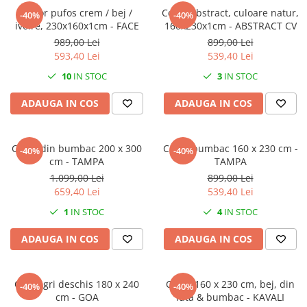
Decoratiuni interioare
Covor pufos crem / bej /
Covor abstract, culoare natur,
-40%
-40%
ivoire, 230x160x1cm - FACE
160x230x1cm - ABSTRACT CV
Ceasuri
989,00 Lei
899,00 Lei
Accesorii decorative
593,40 Lei
539,40 Lei
Oglinzi
10
IN STOC
3
IN STOC
Rame foto
Ghivece si jardiniere
ADAUGA IN COS
ADAUGA IN COS
Accesorii pentru servire
Textile pentru casa
Covor din bumbac 200 x 300
Covor bumbac 160 x 230 cm -
-40%
-40%
Corpuri de iluminat
cm - TAMPA
TAMPA
Home Office
1.099,00 Lei
899,00 Lei
659,40 Lei
539,40 Lei
Designers' Choice
1
IN STOC
4
IN STOC
ADAUGA IN COS
ADAUGA IN COS
Covor gri deschis 180 x 240
Covor 160 x 230 cm, bej, din
-40%
-40%
cm - GOA
iuta & bumbac - KAVALI