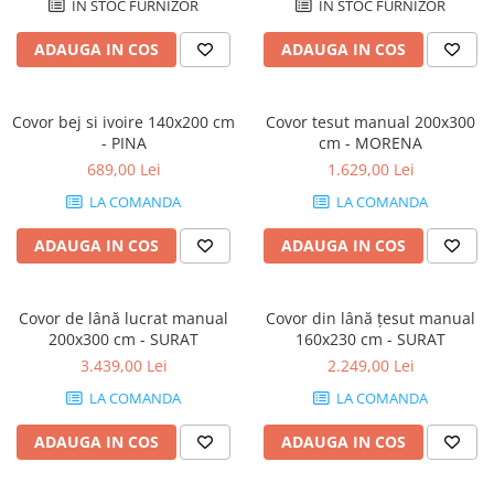
IN STOC FURNIZOR
IN STOC FURNIZOR
Console dormitor
Fotolii dormitor
ADAUGA IN COS
ADAUGA IN COS
Noptiere
Mobila dining
Covor bej si ivoire 140x200 cm
Covor tesut manual 200x300
Console extensibile
- PINA
cm - MORENA
Scaune
689,00 Lei
1.629,00 Lei
Covoare dining
LA COMANDA
LA COMANDA
Mese
Mese HORECA
ADAUGA IN COS
ADAUGA IN COS
Scaune de bar / insula
Scaune exterior
Covor de lână lucrat manual
Covor din lână țesut manual
Mobila hol
200x300 cm - SURAT
160x230 cm - SURAT
Comode hol
3.439,00 Lei
2.249,00 Lei
Cuiere
LA COMANDA
LA COMANDA
Oglinzi hol
ADAUGA IN COS
ADAUGA IN COS
Suport Umbrele
Console hol