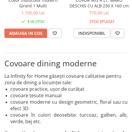
Covor multicolor modern
COVOR IRIS A LT, MARO
Girard 1 Multi
DESCHIS CU ALB 230 X 160 cm
1.105,00 Lei
770,00 Lei
1
IN STOC
STOC EPUIZAT
ADAUGA IN COS
INDISPONIBIL
Covoare dining moderne
La Infinity for Home găsești covoare calitative pentru
zona de dining a locuinței tale:
covoare practice, ușor de cur
ăț
at
covoare țesute manual
covoare moderne cu design geometric, floral sau cu
efect 3D
covoare în culori deosebite: turcoaz, galben, alb,
verde, bej etc.