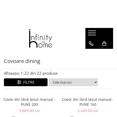
Shop all
Mobila living
Biblioteci și rafturi
Masute auxiliare
Console
Comode living
Covoare dining
Covoare living
Fotolii
Afiseaza:
1-
22
din
22
produse
Taburete și pufi
FILTRE
Masute de cafea
Canapele
Mobila dormitor
Covor din lână țesut manual -
Covor din lână țesut manual -
PUNE 200
PUNE 160
Comode dormitor
3.869,00 Lei
2.645,00 Lei
Covoare dormitor