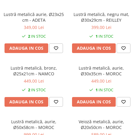
Decoratiuni interioare
Ceasuri
Lustră metalică aurie, Ø23x25
Lustră metalică, negru mat,
cm - ADETA
Ø30x29cm - REILLEY
Accesorii decorative
349,00 Lei
399,00 Lei
Oglinzi
Rame foto
2
IN STOC
1
IN STOC
Ghivece si jardiniere
ADAUGA IN COS
ADAUGA IN COS
Accesorii pentru servire
Textile pentru casa
Corpuri de iluminat
Lustră metalică, bronz,
Lustră metalică, aurie,
Ø25x21cm - NAMCO
Ø30x35cm - MOROC
Home Office
449,00 Lei
449,00 Lei
Designers' Choice
2
IN STOC
1
IN STOC
ADAUGA IN COS
ADAUGA IN COS
Lustră metalică, aurie,
Veioză metalică, aurie,
Ø50x58cm - MOROC
Ø20x50cm - MOROC
999,00 Lei
589,00 Lei