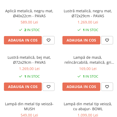
Aplică metalică, negru mat,
Lustră metalică, negru mat,
Ø40x22cm - PAVAS
Ø72x29cm - PAVAS
589,00 Lei
1.269,00 Lei
2
IN STOC
1
IN STOC
ADAUGA IN COS
ADAUGA IN COS
Lustră metalică, bej mat,
Lampă de masă,
Ø72x29cm - PAVAS
reîncărcabilă, metalică, gri
nisip - LISS
1.269,00 Lei
169,00 Lei
1
IN STOC
1
IN STOC
ADAUGA IN COS
ADAUGA IN COS
Lampă din metal tip veioză-
Lampă din metal tip veioză,
MUSH
cu abajur- BOWL
549,00 Lei
1.099,00 Lei