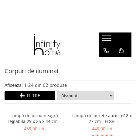
Shop all
Mobila living
Biblioteci și rafturi
Masute auxiliare
Console
Comode living
Corpuri de iluminat
Covoare living
Fotolii
Afiseaza:
1-
24
din
62
produse
Taburete și pufi
FILTRE
Masute de cafea
Canapele
Mobila dormitor
Lampă de birou neagră
Lampă de perete aurie, ø18 x
reglabilă 29 x 25 x 44 cm -
27 cm - EDGE
Comode dormitor
SLANT
459,00 Lei
449,00 Lei
Covoare dormitor