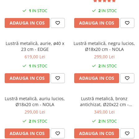
Console dormitor
Fotolii dormitor
1
IN STOC
2
IN STOC
Noptiere
ADAUGA IN COS
ADAUGA IN COS
Mobila dining
Console extensibile
Lustră metalică, aurie, ø40 x
Lustră metalică, negru lucios,
Scaune
23 cm - EDGE
Ø18x20 cm - NOLA
Covoare dining
619,00 Lei
299,00 Lei
Mese
1
IN STOC
2
IN STOC
Mese HORECA
Scaune de bar / insula
ADAUGA IN COS
ADAUGA IN COS
Scaune exterior
Mobila hol
Lustră metalică, auriu lucios,
Lustră metalică, bronz
Comode hol
Ø18x20 cm - NOLA
antichizat, Ø20x22 cm -
Cuiere
ALVARO
299,00 Lei
349,00 Lei
Oglinzi hol
2
IN STOC
2
IN STOC
Suport Umbrele
ADAUGA IN COS
ADAUGA IN COS
Console hol