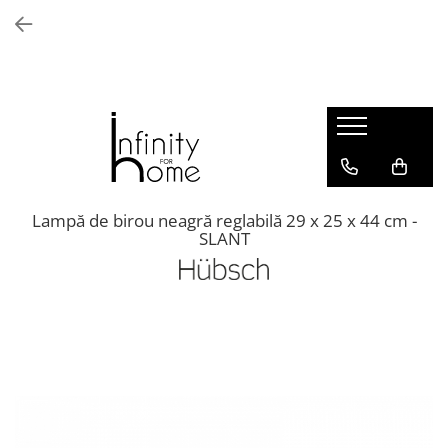
Shop all
Mobila living
Biblioteci și rafturi
Masute auxiliare
Console
Comode living
Lampă de birou neagră reglabilă 29 x 25 x 44 cm -
SLANT
Covoare living
Fotolii
Taburete și pufi
Masute de cafea
Canapele
Mobila dormitor
Comode dormitor
Covoare dormitor