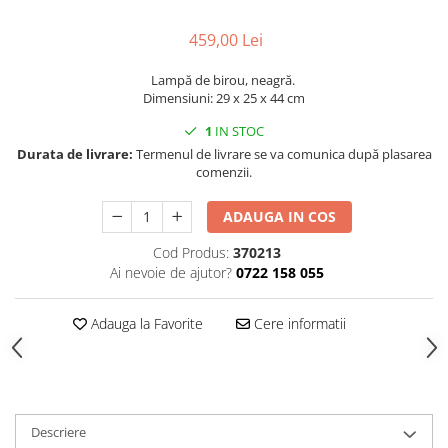
Decoratiuni interioare
459,00 Lei
Ceasuri
Accesorii decorative
Lampă de birou, neagră.
Oglinzi
Dimensiuni: 29 x 25 x 44 cm
Rame foto
1
IN STOC
Ghivece si jardiniere
Durata de livrare:
Termenul de livrare se va comunica după plasarea
Accesorii pentru servire
comenzii.
Textile pentru casa
ADAUGA IN COS
Corpuri de iluminat
Cod Produs:
370213
Home Office
Ai nevoie de ajutor?
0722 158 055
Designers' Choice
Adauga la Favorite
Cere informatii
Descriere