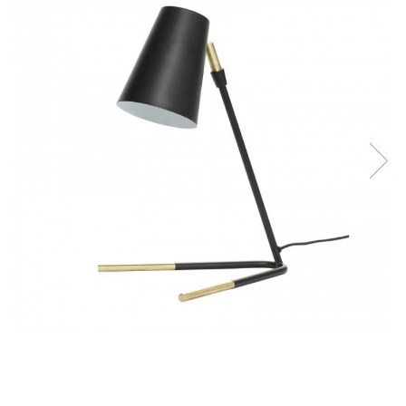
Console dormitor
Fotolii dormitor
Noptiere
Mobila dining
Console extensibile
Scaune
Covoare dining
Mese
Mese HORECA
Scaune de bar / insula
Scaune exterior
Mobila hol
Comode hol
Cuiere
Oglinzi hol
Suport Umbrele
Console hol