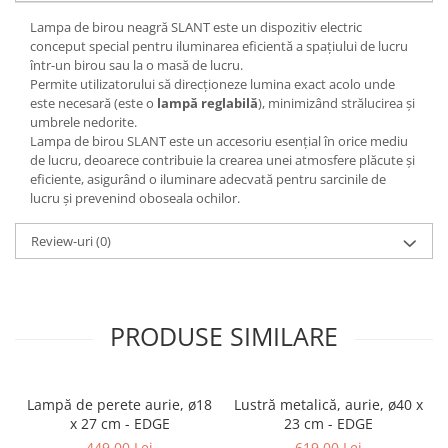
Lampa de birou neagră SLANT este un dispozitiv electric
conceput special pentru iluminarea eficientă a spațiului de lucru
într-un birou sau la o masă de lucru.
Permite utilizatorului să direcționeze lumina exact acolo unde
este necesară (este o
lampă reglabilă
), minimizând strălucirea și
umbrele nedorite.
Lampa de birou SLANT este un accesoriu esențial în orice mediu
de lucru, deoarece contribuie la crearea unei atmosfere plăcute și
eficiente, asigurând o iluminare adecvată pentru sarcinile de
lucru și prevenind oboseala ochilor.
Review-uri
(0)
PRODUSE SIMILARE
Lampă de perete aurie, ø18
Lustră metalică, aurie, ø40 x
x 27 cm - EDGE
23 cm - EDGE
449,00 Lei
619,00 Lei