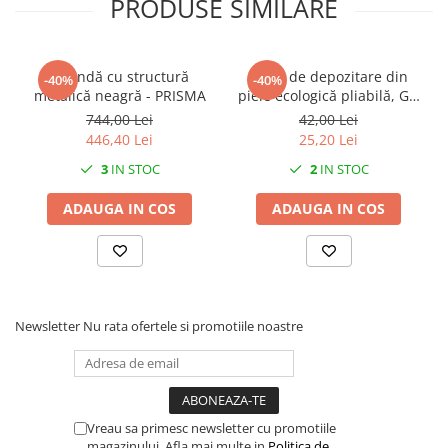
PRODUSE SIMILARE
Oglindă cu structură
Cutie de depozitare din
-40%
-40%
metalică neagră - PRISMA
piele ecologică pliabilă, Gri
- Hazel
744,00 Lei
42,00 Lei
446,40 Lei
25,20 Lei
3
IN STOC
2
IN STOC
ADAUGA IN COS
ADAUGA IN COS
Newsletter
Nu rata ofertele si promotiile noastre
Vreau sa primesc newsletter cu promotiile
magazinului. Afla mai multe in
Politica de