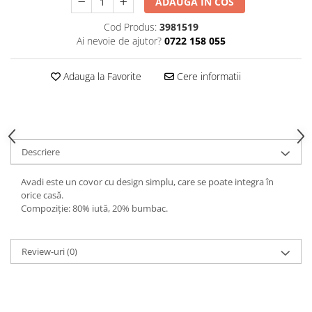
ADAUGA IN COS
Decoratiuni interioare
Cod Produs:
3981519
Ceasuri
Ai nevoie de ajutor?
0722 158 055
Accesorii decorative
Oglinzi
Adauga la Favorite
Cere informatii
Rame foto
Ghivece si jardiniere
Accesorii pentru servire
Textile pentru casa
Descriere
Corpuri de iluminat
Home Office
Avadi este un covor cu design simplu, care se poate integra în
orice casă.
Designers' Choice
Compoziție: 80% iută, 20% bumbac.
Review-uri
(0)