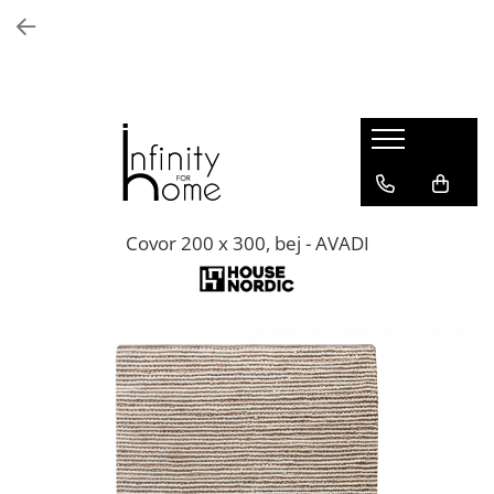
Shop all
Mobila living
Biblioteci și rafturi
Masute auxiliare
Console
Comode living
Covor 200 x 300, bej - AVADI
Covoare living
Fotolii
Taburete și pufi
Masute de cafea
Canapele
Mobila dormitor
Comode dormitor
Covoare dormitor