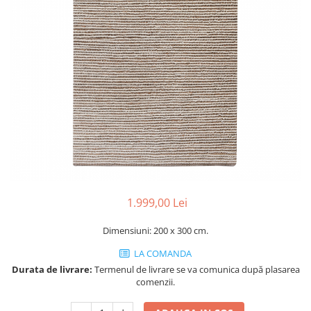
Console dormitor
Fotolii dormitor
Noptiere
Mobila dining
Console extensibile
Scaune
Covoare dining
Mese
Mese HORECA
Scaune de bar / insula
Scaune exterior
1.999,00 Lei
Mobila hol
Comode hol
Dimensiuni: 200 x 300 cm.
Cuiere
LA COMANDA
Oglinzi hol
Durata de livrare:
Termenul de livrare se va comunica după plasarea
comenzii.
Suport Umbrele
Console hol