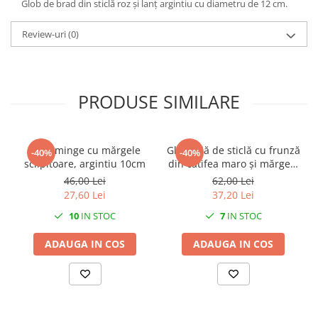
Glob de brad din sticlă roz și lanț argintiu cu diametru de 12 cm.
Review-uri
(0)
PRODUSE SIMILARE
Glob minge cu mărgele
Glob bilă de sticlă cu frunză
-40%
-40%
sclipitoare, argintiu 10cm
din catifea maro și mărgele
argintii, 10cm
46,00 Lei
62,00 Lei
27,60 Lei
37,20 Lei
10
IN STOC
7
IN STOC
ADAUGA IN COS
ADAUGA IN COS