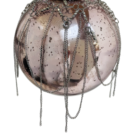
Console dormitor
Fotolii dormitor
Noptiere
Mobila dining
Console extensibile
Scaune
Covoare dining
Mese
Mese HORECA
Scaune de bar / insula
Scaune exterior
Mobila hol
Comode hol
Cuiere
Oglinzi hol
Suport Umbrele
Console hol