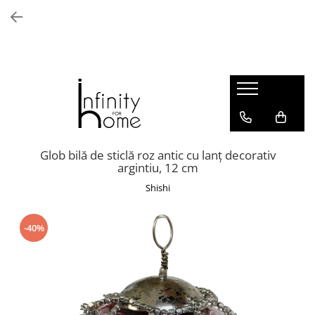
Shop all
Mobila living
Biblioteci și rafturi
Masute auxiliare
Console
Comode living
Glob bilă de sticlă roz antic cu lanț decorativ
argintiu, 12 cm
Covoare living
Shishi
Fotolii
Taburete și pufi
Masute de cafea
-40%
Canapele
Mobila dormitor
Comode dormitor
Covoare dormitor