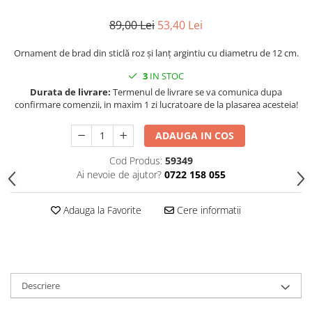
Decoratiuni interioare
89,00 Lei
53,40 Lei
Ceasuri
Accesorii decorative
Ornament de brad din sticlă roz și lanț argintiu cu diametru de 12 cm.
Oglinzi
3
IN STOC
Rame foto
Durata de livrare:
Termenul de livrare se va comunica dupa
Ghivece si jardiniere
confirmare comenzii, in maxim 1 zi lucratoare de la plasarea acesteia!
Accesorii pentru servire
ADAUGA IN COS
Textile pentru casa
Corpuri de iluminat
Cod Produs:
59349
Ai nevoie de ajutor?
0722 158 055
Home Office
Designers' Choice
Adauga la Favorite
Cere informatii
Descriere