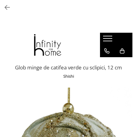
Shop all
Mobila living
Biblioteci și rafturi
Masute auxiliare
Console
Comode living
Glob minge de catifea verde cu sclipici, 12 cm
Covoare living
Shishi
Fotolii
Taburete și pufi
Masute de cafea
Canapele
Mobila dormitor
Comode dormitor
Covoare dormitor