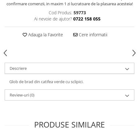
Decoratiuni interioare
confirmare comenzii, in maxim 1 zi lucratoare de la plasarea acesteia!
Cod Produs:
59773
Ceasuri
Ai nevoie de ajutor?
0722 158 055
Accesorii decorative
Oglinzi
Adauga la Favorite
Cere informatii
Rame foto
Ghivece si jardiniere
Accesorii pentru servire
Textile pentru casa
Descriere
Corpuri de iluminat
Home Office
Glob de brad din catifea verde cu sclipici.
Designers' Choice
Review-uri
(0)
PRODUSE SIMILARE