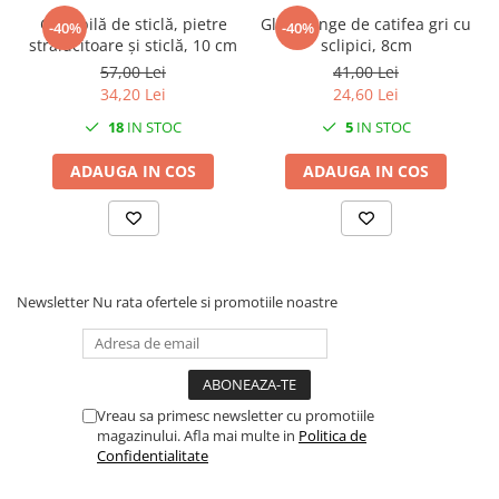
Glob bilă de sticlă, pietre
Glob minge de catifea gri cu
-40%
-40%
strălucitoare și sticlă, 10 cm
sclipici, 8cm
57,00 Lei
41,00 Lei
34,20 Lei
24,60 Lei
18
IN STOC
5
IN STOC
ADAUGA IN COS
ADAUGA IN COS
Newsletter
Nu rata ofertele si promotiile noastre
Vreau sa primesc newsletter cu promotiile
magazinului. Afla mai multe in
Politica de
Confidentialitate