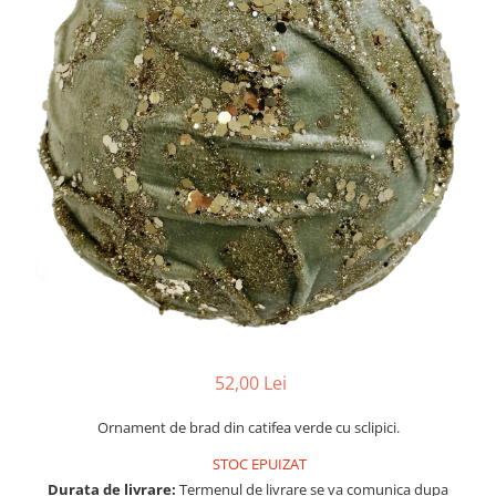
Console dormitor
Fotolii dormitor
Noptiere
Mobila dining
Console extensibile
Scaune
Covoare dining
Mese
Mese HORECA
Scaune de bar / insula
Scaune exterior
Mobila hol
Comode hol
52,00 Lei
Cuiere
Oglinzi hol
Ornament de brad din catifea verde cu sclipici.
Suport Umbrele
STOC EPUIZAT
Console hol
Durata de livrare:
Termenul de livrare se va comunica dupa