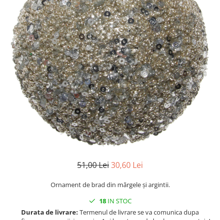
Console dormitor
Fotolii dormitor
Noptiere
Mobila dining
Console extensibile
Scaune
Covoare dining
Mese
Mese HORECA
Scaune de bar / insula
Scaune exterior
Mobila hol
Comode hol
51,00 Lei
30,60 Lei
Cuiere
Ornament de brad din mărgele și argintii.
Oglinzi hol
Suport Umbrele
18
IN STOC
Durata de livrare:
Termenul de livrare se va comunica dupa
Console hol