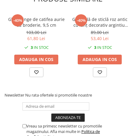
Glob minge de catifea aurie
Glob bilă de sticlă roz antic
-40%
-40%
cu broderie, 9,5 cm
cu lanț decorativ argintiu,
12 cm
103,00 Lei
89,00 Lei
61,80 Lei
53,40 Lei
3
IN STOC
3
IN STOC
ADAUGA IN COS
ADAUGA IN COS
Newsletter
Nu rata ofertele si promotiile noastre
Vreau sa primesc newsletter cu promotiile
magazinului. Afla mai multe in
Politica de