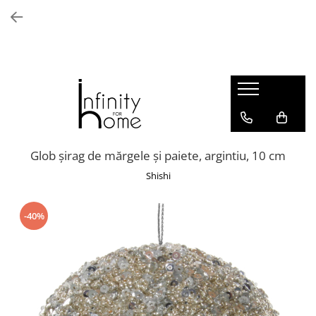
Shop all
Mobila living
Biblioteci și rafturi
Masute auxiliare
Console
Comode living
Glob șirag de mărgele și paiete, argintiu, 10 cm
Covoare living
Shishi
Fotolii
Taburete și pufi
-40%
Masute de cafea
Canapele
Mobila dormitor
Comode dormitor
Covoare dormitor