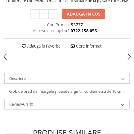
confirmare comenzii, in maxim 1 zi lucratoare de la plasarea acesteia!
Decoratiuni interioare
Ceasuri
ADAUGA IN COS
Accesorii decorative
Cod Produs:
53737
Oglinzi
Ai nevoie de ajutor?
0722 158 055
Rame foto
Ghivece si jardiniere
Adauga la Favorite
Cere informatii
Accesorii pentru servire
Textile pentru casa
Corpuri de iluminat
Home Office
Descriere
Designers' Choice
Glob de brad din mărgele și paiete argintii, cu diametru de 10 cm.
Review-uri
(0)
PRODUSE SIMILARE