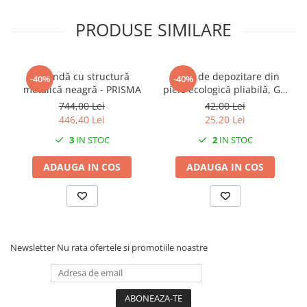
PRODUSE SIMILARE
Oglindă cu structură
Cutie de depozitare din
-40%
-40%
metalică neagră - PRISMA
piele ecologică pliabilă, Gri
- Hazel
744,00 Lei
42,00 Lei
446,40 Lei
25,20 Lei
3
IN STOC
2
IN STOC
ADAUGA IN COS
ADAUGA IN COS
Newsletter
Nu rata ofertele si promotiile noastre