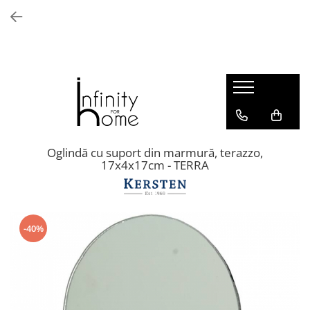
Shop all
Mobila living
Biblioteci și rafturi
Masute auxiliare
Console
Comode living
Oglindă cu suport din marmură, terazzo,
17x4x17cm - TERRA
Covoare living
Fotolii
Taburete și pufi
Masute de cafea
-40%
Canapele
Mobila dormitor
Comode dormitor
Covoare dormitor