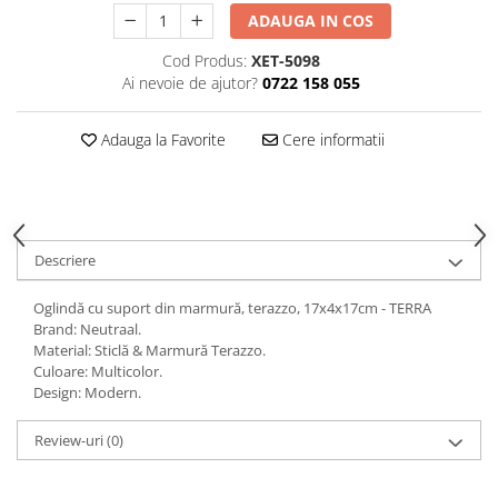
Decoratiuni interioare
ADAUGA IN COS
Ceasuri
Cod Produs:
XET-5098
Accesorii decorative
Ai nevoie de ajutor?
0722 158 055
Oglinzi
Rame foto
Adauga la Favorite
Cere informatii
Ghivece si jardiniere
Accesorii pentru servire
Textile pentru casa
Corpuri de iluminat
Descriere
Home Office
Oglindă cu suport din marmură, terazzo, 17x4x17cm - TERRA
Designers' Choice
Brand: Neutraal.
Material: Sticlă & Marmură Terazzo.
Culoare: Multicolor.
Design: Modern.
Review-uri
(0)