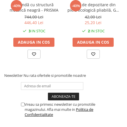
Oglindă cu structură
Cutie de depozitare din
-40%
-40%
metalică neagră - PRISMA
piele ecologică pliabilă, Gri
- Hazel
744,00 Lei
42,00 Lei
446,40 Lei
25,20 Lei
3
IN STOC
2
IN STOC
ADAUGA IN COS
ADAUGA IN COS
Newsletter
Nu rata ofertele si promotiile noastre
Vreau sa primesc newsletter cu promotiile
magazinului. Afla mai multe in
Politica de
Confidentialitate