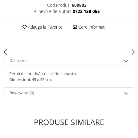
Decoratiuni interioare
Cod Produs:
600803
Ai nevoie de ajutor?
0722 158 055
Ceasuri
Accesorii decorative
Adauga la Favorite
Cere informatii
Oglinzi
Rame foto
Ghivece si jardiniere
Accesorii pentru servire
Descriere
Textile pentru casa
Corpuri de iluminat
Pernă decorativă, cu linii fine albastre.
Home Office
Dimensiuni: 45 x 45 cm.
Designers' Choice
Review-uri
(0)
PRODUSE SIMILARE