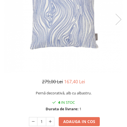
Console dormitor
Fotolii dormitor
Noptiere
Mobila dining
Console extensibile
Scaune
Covoare dining
Mese
Mese HORECA
Scaune de bar / insula
Scaune exterior
279,00 Lei
167,40 Lei
Mobila hol
Pernă decorativă, alb cu albastru.
Comode hol
Cuiere
4
IN STOC
Oglinzi hol
Durata de livrare:
1
Suport Umbrele
ADAUGA IN COS
Console hol