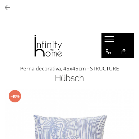
Shop all
Mobila living
Biblioteci și rafturi
Masute auxiliare
Console
Comode living
Pernă decorativă, 45x45cm - STRUCTURE
Covoare living
Fotolii
Taburete și pufi
-40%
Masute de cafea
Canapele
Mobila dormitor
Comode dormitor
Covoare dormitor