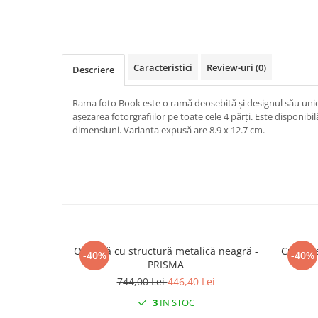
Caracteristici
Review-uri
(0)
Descriere
Rama foto Book este o ramă deosebită și designul său unic
așezarea fotorgrafiilor pe toate cele 4 părți. Este disponibi
dimensiuni. Varianta expusă are 8.9 x 12.7 cm.
Oglindă cu structură metalică neagră -
Cutie d
-40%
-40%
PRISMA
744,00 Lei
446,40 Lei
3
IN STOC