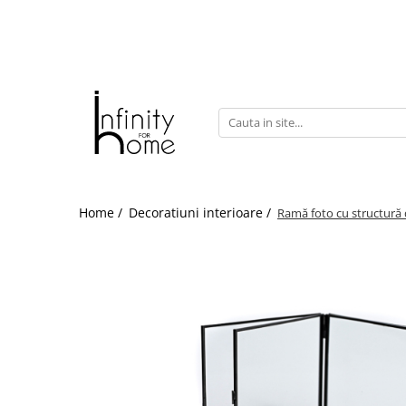
Shop all
Mobila living
Biblioteci și rafturi
Masute auxiliare
Console
Comode living
Home /
Decoratiuni interioare /
Ramă foto cu structură 
Covoare living
Fotolii
Taburete și pufi
Masute de cafea
Canapele
Mobila dormitor
Comode dormitor
Covoare dormitor