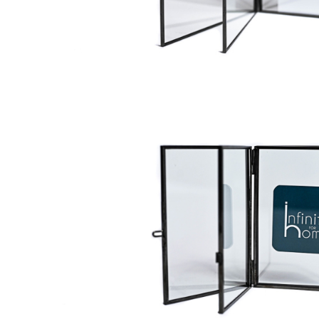
Decoratiuni interioare
Ceasuri
Accesorii decorative
Oglinzi
Rame foto
Ghivece si jardiniere
Accesorii pentru servire
Textile pentru casa
Corpuri de iluminat
Home Office
Designers' Choice