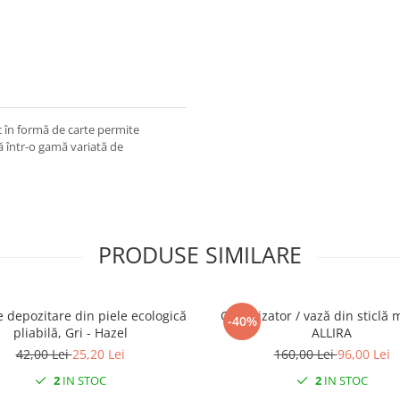
 în formă de carte permite
lă într-o gamă variată de
PRODUSE SIMILARE
e depozitare din piele ecologică
Organizator / vază din sticlă 
-40%
pliabilă, Gri - Hazel
ALLIRA
42,00 Lei
25,20 Lei
160,00 Lei
96,00 Lei
2
IN STOC
2
IN STOC