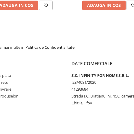
ADAUGA IN COS
ADAUGA IN COS
la mai multe in
Politica de Confidentialitate
DATE COMERCIALE
 plata
S.C. INFINITY FOR HOME S.R.L.
 retur
J23/4081/2020
livrare
41293684
produselor
Strada I.C. Bratianu, nr. 15C, camer
Chitila, Ilfov