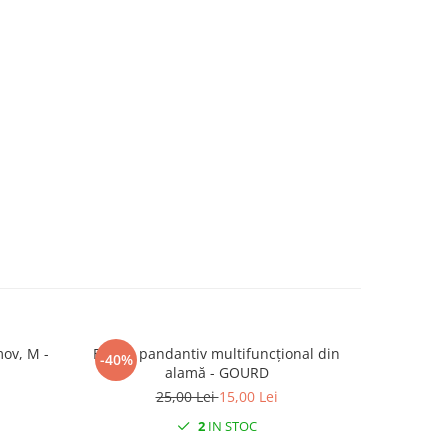
mov, M -
Breloc pandantiv multifuncțional din
Oglindă 
-40%
-40%
alamă - GOURD
25,00 Lei
15,00 Lei
8
2
IN STOC