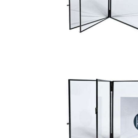
Console dormitor
Fotolii dormitor
Noptiere
Mobila dining
Console extensibile
Scaune
Covoare dining
Mese
Mese HORECA
Scaune de bar / insula
Scaune exterior
Mobila hol
Comode hol
Cuiere
Oglinzi hol
Suport Umbrele
Console hol