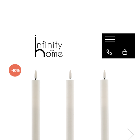
Shop all
Mobila living
Biblioteci și rafturi
Masute auxiliare
Console
Comode living
-40%
Covoare living
Fotolii
Taburete și pufi
Masute de cafea
Canapele
Mobila dormitor
Comode dormitor
Covoare dormitor