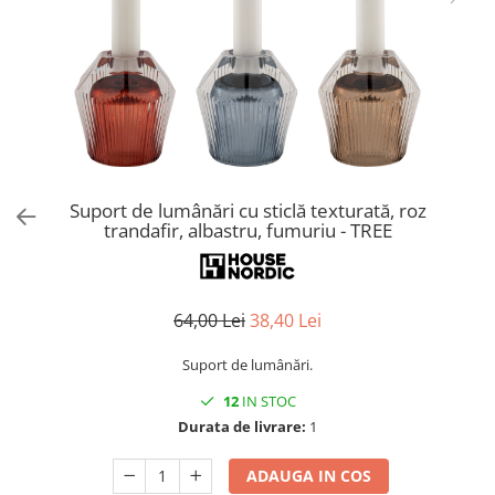
Console dormitor
Fotolii dormitor
Noptiere
Mobila dining
Console extensibile
Scaune
Covoare dining
Suport de lumânări cu sticlă texturată, roz
Mese
trandafir, albastru, fumuriu - TREE
Mese HORECA
Scaune de bar / insula
Scaune exterior
64,00 Lei
38,40 Lei
Mobila hol
Comode hol
Suport de lumânări.
Cuiere
12
IN STOC
Oglinzi hol
Durata de livrare:
1
Suport Umbrele
ADAUGA IN COS
Console hol