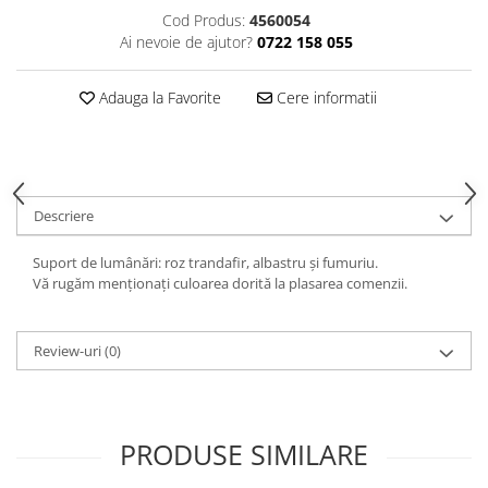
Decoratiuni interioare
Cod Produs:
4560054
Ai nevoie de ajutor?
0722 158 055
Ceasuri
Accesorii decorative
Adauga la Favorite
Cere informatii
Oglinzi
Rame foto
Ghivece si jardiniere
Accesorii pentru servire
Textile pentru casa
Descriere
Corpuri de iluminat
Suport de lumânări: roz trandafir, albastru și fumuriu.
Home Office
Vă rugăm menționați culoarea dorită la plasarea comenzii.
Designers' Choice
Review-uri
(0)
PRODUSE SIMILARE