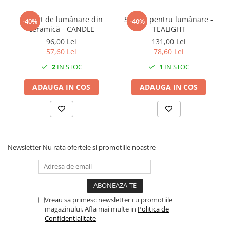
Suport de lumânare din
Suport pentru lumânare -
-40%
-40%
ceramică - CANDLE
TEALIGHT
96,00 Lei
131,00 Lei
57,60 Lei
78,60 Lei
2
IN STOC
1
IN STOC
ADAUGA IN COS
ADAUGA IN COS
Newsletter
Nu rata ofertele si promotiile noastre
Vreau sa primesc newsletter cu promotiile
magazinului. Afla mai multe in
Politica de
Confidentialitate