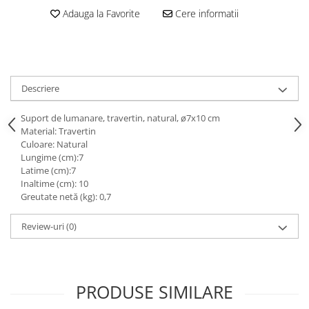
Decoratiuni interioare
Adauga la Favorite
Cere informatii
Ceasuri
Accesorii decorative
Oglinzi
Rame foto
Descriere
Ghivece si jardiniere
Suport de lumanare, travertin, natural, ø7x10 cm
Accesorii pentru servire
Material: Travertin
Textile pentru casa
Culoare: Natural
Corpuri de iluminat
Lungime (cm):7
Latime (cm):7
Home Office
Inaltime (cm): 10
Greutate netă (kg): 0,7
Designers' Choice
Review-uri
(0)
PRODUSE SIMILARE