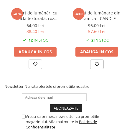
Suport de lumânări cu
Suport de lumânare din
-40%
-40%
sticlă texturată, roz
ceramică - CANDLE
trandafir, albastru, fumuriu
64,00 Lei
96,00 Lei
- TREE
38,40 Lei
57,60 Lei
12
IN STOC
2
IN STOC
ADAUGA IN COS
ADAUGA IN COS
Newsletter
Nu rata ofertele si promotiile noastre
Vreau sa primesc newsletter cu promotiile
magazinului. Afla mai multe in
Politica de
Confidentialitate