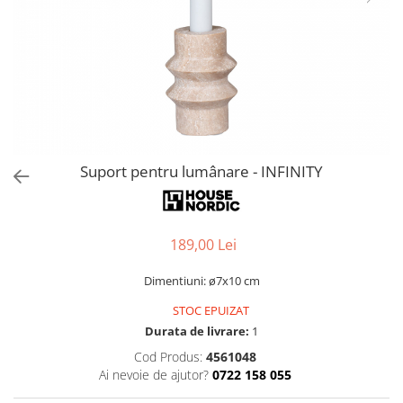
Console dormitor
Fotolii dormitor
Noptiere
Mobila dining
Console extensibile
Scaune
Covoare dining
Suport pentru lumânare - INFINITY
Mese
Mese HORECA
Scaune de bar / insula
189,00 Lei
Scaune exterior
Mobila hol
Dimentiuni: ø7x10 cm
Comode hol
STOC EPUIZAT
Cuiere
Durata de livrare:
1
Oglinzi hol
Cod Produs:
4561048
Suport Umbrele
Ai nevoie de ajutor?
0722 158 055
Console hol