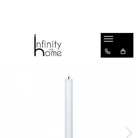
Shop all
Mobila living
Biblioteci și rafturi
Masute auxiliare
Console
Comode living
Covoare living
Fotolii
Taburete și pufi
Masute de cafea
Canapele
Mobila dormitor
Comode dormitor
Covoare dormitor