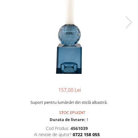
Console dormitor
Fotolii dormitor
Noptiere
Mobila dining
Console extensibile
Scaune
Covoare dining
Mese
Mese HORECA
Scaune de bar / insula
Scaune exterior
157,00 Lei
Mobila hol
Comode hol
Suport pentru lumânări din sticlă albastră.
Cuiere
STOC EPUIZAT
Oglinzi hol
Durata de livrare:
1
Suport Umbrele
Cod Produs:
4561039
Console hol
Ai nevoie de ajutor?
0722 158 055