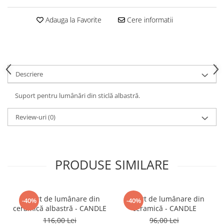
Decoratiuni interioare
Adauga la Favorite
Cere informatii
Ceasuri
Accesorii decorative
Oglinzi
Rame foto
Ghivece si jardiniere
Descriere
Accesorii pentru servire
Suport pentru lumânări din sticlă albastră.
Textile pentru casa
Corpuri de iluminat
Review-uri
(0)
Home Office
Designers' Choice
PRODUSE SIMILARE
Suport de lumânare din
Suport de lumânare din
-40%
-40%
ceramică albastră - CANDLE
ceramică - CANDLE
116,00 Lei
96,00 Lei