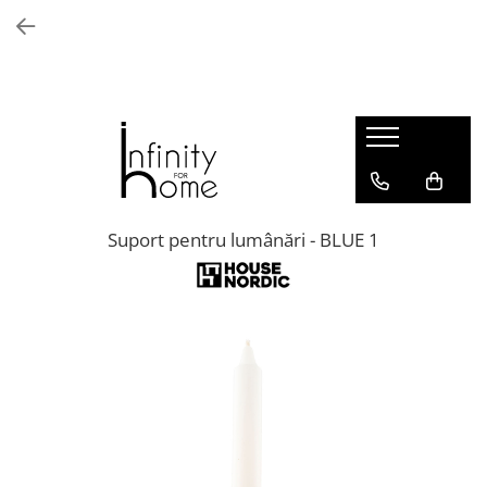
Shop all
Mobila living
Biblioteci și rafturi
Masute auxiliare
Console
Comode living
Suport pentru lumânări - BLUE 1
Covoare living
Fotolii
Taburete și pufi
Masute de cafea
Canapele
Mobila dormitor
Comode dormitor
Covoare dormitor