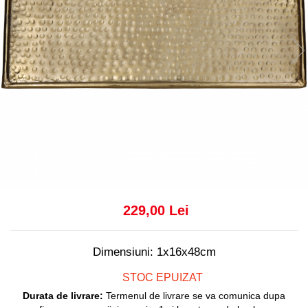
Console dormitor
Fotolii dormitor
Noptiere
Mobila dining
Console extensibile
Scaune
Covoare dining
Mese
Mese HORECA
Scaune de bar / insula
Scaune exterior
Mobila hol
229,00 Lei
Comode hol
Cuiere
Dimensiuni: 1x16x48cm
Oglinzi hol
STOC EPUIZAT
Suport Umbrele
Durata de livrare:
Termenul de livrare se va comunica dupa
Console hol