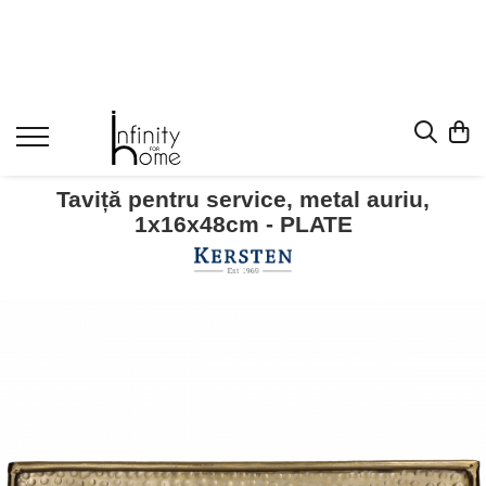
Shop all
Mobila living
Biblioteci și rafturi
Masute auxiliare
Taviță pentru service, metal auriu,
Console
1x16x48cm - PLATE
Comode living
Covoare living
Fotolii
Taburete și pufi
Masute de cafea
Canapele
Mobila dormitor
Comode dormitor
Covoare dormitor