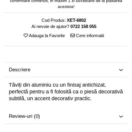
confirmare comenzii, in maxim 1 zi lucratoare de la plasarea
Decoratiuni interioare
acesteia!
Ceasuri
Cod Produs:
XET-6802
Accesorii decorative
Ai nevoie de ajutor?
0722 158 055
Oglinzi
Adauga la Favorite
Cere informatii
Rame foto
Ghivece si jardiniere
Accesorii pentru servire
Textile pentru casa
Corpuri de iluminat
Descriere
Home Office
Tăviți din aluminiu cu un finisaj antichizat,
Designers' Choice
perfectă pentru a fi folosită ca o piesă decorativă
subtilă, un accent decorativ practic.
Review-uri
(0)