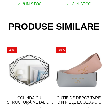
9
IN STOC
8
IN STOC
PRODUSE SIMILARE
-40%
-40%
OGLINDĂ CU
CUTIE DE DEPOZITARE
STRUCTURĂ METALICĂ
DIN PIELE ECOLOGICĂ
NEAGRĂ - PRISMA
PLIABILĂ, GRI - HAZEL