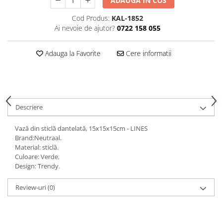
ADAUGA IN COS
Decoratiuni interioare
Cod Produs:
KAL-1852
Ceasuri
Ai nevoie de ajutor?
0722 158 055
Accesorii decorative
Oglinzi
Adauga la Favorite
Cere informatii
Rame foto
Ghivece si jardiniere
Accesorii pentru servire
Textile pentru casa
Descriere
Corpuri de iluminat
Home Office
Vază din sticlă dantelată, 15x15x15cm - LINES
Brand:Neutraal.
Designers' Choice
Material: sticlă.
Culoare: Verde.
Design: Trendy.
Review-uri
(0)