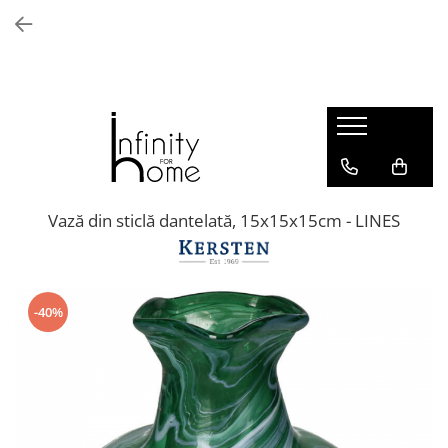
Shop all
Mobila living
Biblioteci și rafturi
Masute auxiliare
Console
Comode living
Vază din sticlă dantelată, 15x15x15cm - LINES
Covoare living
Fotolii
Taburete și pufi
-40%
Masute de cafea
Canapele
Mobila dormitor
Comode dormitor
Covoare dormitor