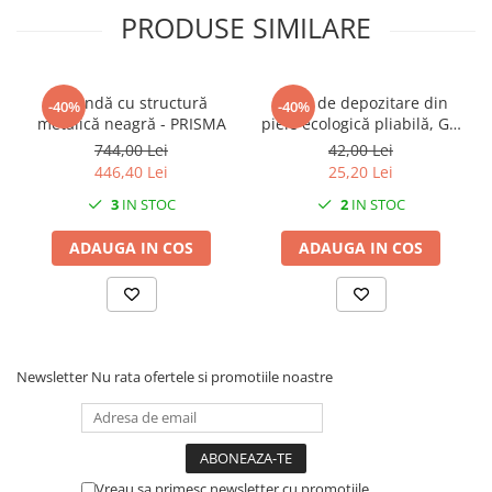
PRODUSE SIMILARE
Oglindă cu structură
Cutie de depozitare din
-40%
-40%
metalică neagră - PRISMA
piele ecologică pliabilă, Gri
- Hazel
744,00 Lei
42,00 Lei
446,40 Lei
25,20 Lei
3
IN STOC
2
IN STOC
ADAUGA IN COS
ADAUGA IN COS
Newsletter
Nu rata ofertele si promotiile noastre
Vreau sa primesc newsletter cu promotiile