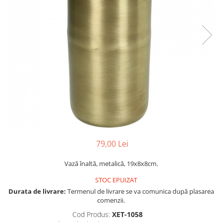
Console dormitor
Fotolii dormitor
Noptiere
Mobila dining
Console extensibile
Scaune
Covoare dining
Mese
Mese HORECA
Scaune de bar / insula
Scaune exterior
79,00 Lei
Mobila hol
Comode hol
Vază înaltă, metalică, 19x8x8cm.
Cuiere
STOC EPUIZAT
Oglinzi hol
Durata de livrare:
Termenul de livrare se va comunica după plasarea
comenzii.
Suport Umbrele
Cod Produs:
XET-1058
Console hol