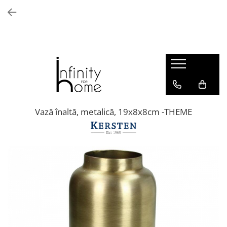
Shop all
Mobila living
Biblioteci și rafturi
Masute auxiliare
Console
Comode living
Vază înaltă, metalică, 19x8x8cm -THEME
Covoare living
Fotolii
Taburete și pufi
Masute de cafea
Canapele
Mobila dormitor
Comode dormitor
Covoare dormitor