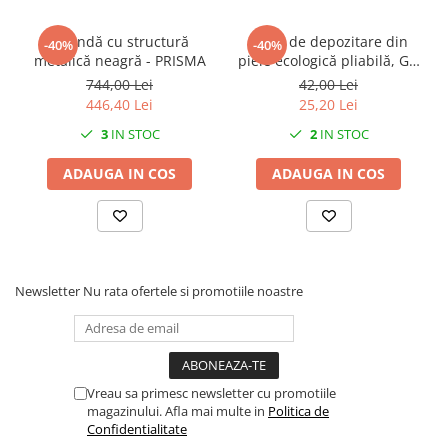
Oglindă cu structură
Cutie de depozitare din
-40%
-40%
metalică neagră - PRISMA
piele ecologică pliabilă, Gri
- Hazel
744,00 Lei
42,00 Lei
446,40 Lei
25,20 Lei
3
IN STOC
2
IN STOC
ADAUGA IN COS
ADAUGA IN COS
Newsletter
Nu rata ofertele si promotiile noastre
Vreau sa primesc newsletter cu promotiile
magazinului. Afla mai multe in
Politica de
Confidentialitate