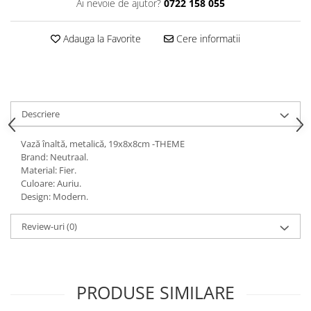
Ai nevoie de ajutor?
0722 158 055
Decoratiuni interioare
Ceasuri
Adauga la Favorite
Cere informatii
Accesorii decorative
Oglinzi
Rame foto
Ghivece si jardiniere
Descriere
Accesorii pentru servire
Textile pentru casa
Vază înaltă, metalică, 19x8x8cm -THEME
Corpuri de iluminat
Brand: Neutraal.
Material: Fier.
Home Office
Culoare: Auriu.
Design: Modern.
Designers' Choice
Review-uri
(0)
PRODUSE SIMILARE