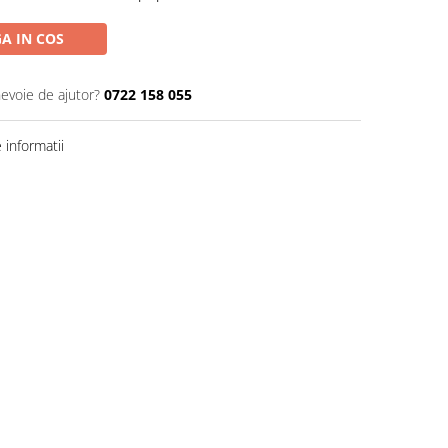
A IN COS
nevoie de ajutor?
0722 158 055
informatii