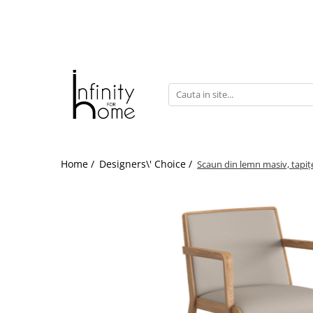
Shop all
Mobila living
Biblioteci și rafturi
Masute auxiliare
Console
Comode living
Home /
Designers\' Choice /
Scaun din lemn masiv, tapițe
Covoare living
Fotolii
Taburete și pufi
Masute de cafea
Canapele
Mobila dormitor
Comode dormitor
Covoare dormitor