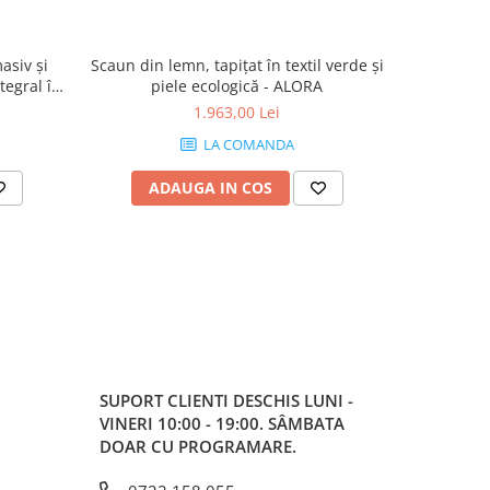
asiv și
Scaun din lemn, tapițat în textil verde și
ntegral în
piele ecologică - ALORA
TOLIX
1.963,00 Lei
LA COMANDA
ADAUGA IN COS
SUPORT CLIENTI
DESCHIS LUNI -
VINERI 10:00 - 19:00. SÂMBATA
DOAR CU PROGRAMARE.