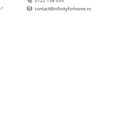
0722 158 055
a 1
contact@infinityforhome.ro