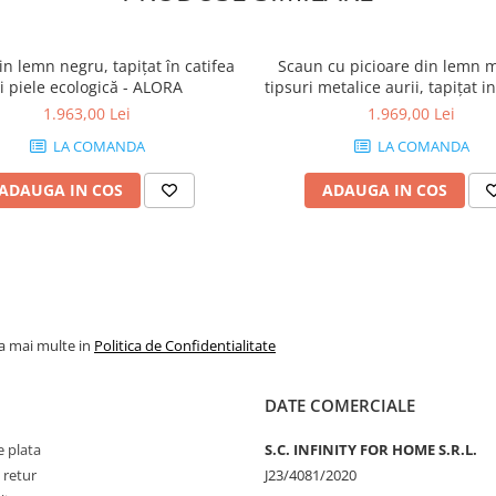
n lemn negru, tapițat în catifea
Scaun cu picioare din lemn m
i piele ecologică - ALORA
tipsuri metalice aurii, tapițat i
piele ecologică, albastru - 
1.963,00 Lei
1.969,00 Lei
LA COMANDA
LA COMANDA
ADAUGA IN COS
ADAUGA IN COS
la mai multe in
Politica de Confidentialitate
DATE COMERCIALE
 plata
S.C. INFINITY FOR HOME S.R.L.
 retur
J23/4081/2020