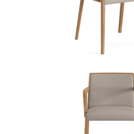
Console dormitor
Fotolii dormitor
Noptiere
Mobila dining
Console extensibile
Scaune
Covoare dining
Mese
Mese HORECA
Scaune de bar / insula
Scaune exterior
Mobila hol
Comode hol
Cuiere
Oglinzi hol
Suport Umbrele
Console hol