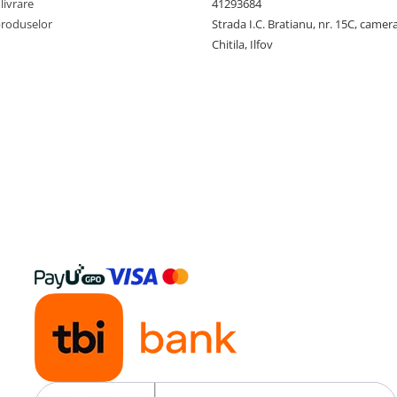
livrare
41293684
produselor
Strada I.C. Bratianu, nr. 15C, camer
Chitila, Ilfov