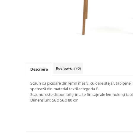
Decoratiuni interioare
Ceasuri
Accesorii decorative
Oglinzi
Rame foto
Ghivece si jardiniere
Accesorii pentru servire
Textile pentru casa
Corpuri de iluminat
Review-uri
(0)
Descriere
Home Office
Scaun cu picioare din lemn masiv, culoare stejar, tapițerie 
Designers' Choice
spetează din material textil categoria B.
Scaunul este disponibil și în alte finisaje ale lemnului și tapiț
Dimensiuni: 56 x 56 x 80 cm