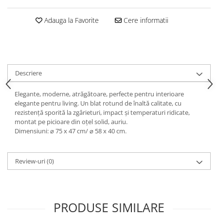
Decoratiuni interioare
Adauga la Favorite
Cere informatii
Ceasuri
Accesorii decorative
Oglinzi
Rame foto
Ghivece si jardiniere
Descriere
Accesorii pentru servire
Elegante, moderne, atrăgătoare, perfecte pentru interioare
Textile pentru casa
elegante pentru living. Un blat rotund de înaltă calitate, cu
Corpuri de iluminat
rezistență sporită la zgârieturi, impact și temperaturi ridicate,
montat pe picioare din oțel solid, auriu.
Home Office
Dimensiuni: ⌀ 75 x 47 cm/ ⌀ 58 x 40 cm.
Designers' Choice
Review-uri
(0)
PRODUSE SIMILARE