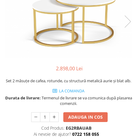
Console dormitor
Fotolii dormitor
Noptiere
Mobila dining
Console extensibile
Scaune
Covoare dining
Mese
Mese HORECA
2.898,00 Lei
Scaune de bar / insula
Set 2 măsuțe de cafea, rotunde, cu structură metalică aurie și blat alb.
Scaune exterior
LA COMANDA
Mobila hol
Durata de livrare:
Termenul de livrare se va comunica după plasarea
Comode hol
comenzii.
Cuiere
Oglinzi hol
ADAUGA IN COS
Suport Umbrele
Cod Produs:
EG2RBAUAB
Console hol
Ai nevoie de ajutor?
0722 158 055