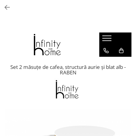
Shop all
Mobila living
Biblioteci și rafturi
Masute auxiliare
Console
Comode living
Set 2 măsuțe de cafea, structură aurie și blat alb -
RABEN
Covoare living
Fotolii
Taburete și pufi
Masute de cafea
Canapele
Mobila dormitor
Comode dormitor
Covoare dormitor