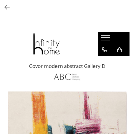
Shop all
Mobila living
Biblioteci și rafturi
Masute auxiliare
Console
Comode living
Covor modern abstract Gallery D
Covoare living
Fotolii
Taburete și pufi
Masute de cafea
Canapele
Mobila dormitor
Comode dormitor
Covoare dormitor