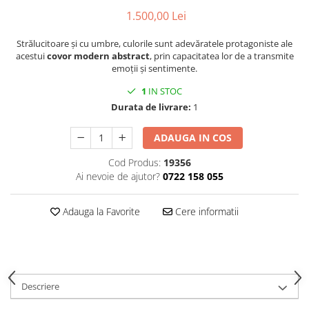
Decoratiuni interioare
1.500,00 Lei
Ceasuri
Strălucitoare și cu umbre, culorile sunt adevăratele protagoniste ale
Accesorii decorative
acestui
covor modern abstract
, prin capacitatea lor de a transmite
Oglinzi
emoții și sentimente.
Rame foto
1
IN STOC
Ghivece si jardiniere
Durata de livrare:
1
Accesorii pentru servire
Textile pentru casa
ADAUGA IN COS
Corpuri de iluminat
Cod Produs:
19356
Ai nevoie de ajutor?
0722 158 055
Home Office
Designers' Choice
Adauga la Favorite
Cere informatii
Descriere