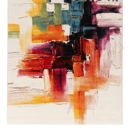
Console dormitor
Fotolii dormitor
Noptiere
Mobila dining
Console extensibile
Scaune
Covoare dining
Mese
Mese HORECA
Scaune de bar / insula
Scaune exterior
Mobila hol
Comode hol
Cuiere
Oglinzi hol
Suport Umbrele
Console hol