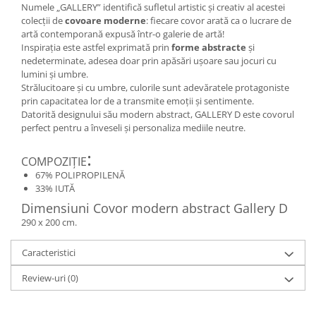
Numele „GALLERY” identifică sufletul artistic și creativ al acestei
colecții de
covoare moderne
: fiecare covor arată ca o lucrare de
artă contemporană expusă într-o galerie de artă!
Inspirația este astfel exprimată prin
forme abstracte
și
nedeterminate, adesea doar prin apăsări ușoare sau jocuri cu
lumini și umbre.
Strălucitoare și cu umbre, culorile sunt adevăratele protagoniste
prin capacitatea lor de a transmite emoții și sentimente.
Datorită designului său modern abstract, GALLERY D este covorul
perfect pentru a înveseli și personaliza mediile neutre.
:
COMPOZIŢIE
67% POLIPROPILENĂ
33% IUTĂ
Dimensiuni Covor modern abstract Gallery D
290 x 200 cm.
Caracteristici
Review-uri
(0)