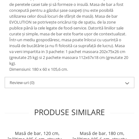
de peretele casei tale și să formeze o insulă. Masa de bar a fost
concepută pentru a găzdui șase oaspeți (nu este posibilă
utilizarea celor două locuri de sfârșit de masă). Masa de bar
EVOLUTION se potrivește oricărui tip de spațiu, de la zone
publice până la cele legate de food-service. Datorită liniilor sale
curate și simple, masa de bar este foarte ușor de contextualizat.
Într-un mediu gospodăresc, masa poate înlocui cu ușurință o
insulă de bucătărie (a nu fi folosită ca suprafață de lucru). Masa
va veni impartita in 3 pachete: 1 pachet masoara 202x75x26 cm
(greutate 25 kg) si 2 pachete masoara 112x67x18 cm (greutate 20
kg).
Dimensiuni: 180 x 60 x 105,6 cm.
Review-uri
(0)
PRODUSE SIMILARE
Masă de bar, 120 cm,
Masă de bar, 180 cm,