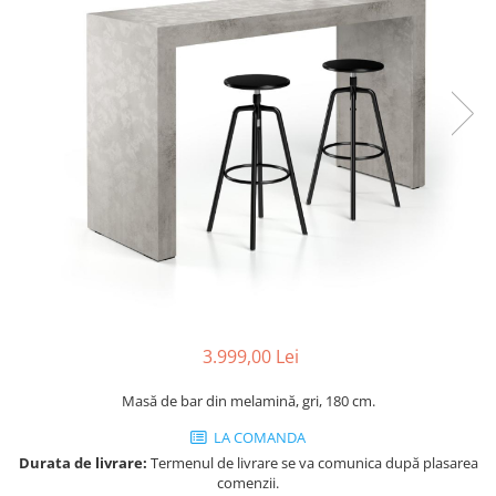
Console dormitor
Fotolii dormitor
Noptiere
Mobila dining
Console extensibile
Scaune
Covoare dining
Mese
Mese HORECA
Scaune de bar / insula
Scaune exterior
Mobila hol
3.999,00 Lei
Comode hol
Cuiere
Masă de bar din melamină, gri, 180 cm.
Oglinzi hol
LA COMANDA
Suport Umbrele
Durata de livrare:
Termenul de livrare se va comunica după plasarea
Console hol
comenzii.