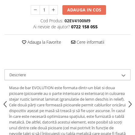
Decoratiuni interioare
ADAUGA IN COS
Ceasuri
Cod Produs:
02EV4100M9
Accesorii decorative
Ai nevoie de ajutor?
0722 158 055
Oglinzi
Rame foto
Adauga la Favorite
Cere informatii
Ghivece si jardiniere
Accesorii pentru servire
Textile pentru casa
Corpuri de iluminat
Descriere
Home Office
Designers' Choice
Masa de bar EVOLUTION este formata dintr-un blat si doua
picioare (picioarele au o parte interioara si exterioara) in culoarea
stejar rustic laminat laminat (granulatie de lemn deschis in relief).
Cele două părți care formează picioarele permit cablurilor oricărui
dispozitiv așezat pe masă să treacă și să fie ușor ascunse. În cazul
în care este necesară optimizarea spațiului, este furnizată o tablă
metalică. De altfel, datorită acestui element, este posibil să scoți
unul dintre cele două picioare (cel mai potrivit în funcție de
nevoile tale) și să-l înlocuiești cu tabla metalică care poate fi fixată