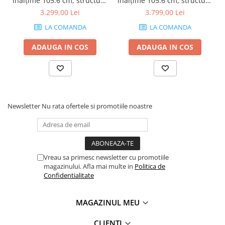
înălțime 105.6 cm, structură
înălțime 105.6 cm, structură
din melamină, culoare
din melamină, culoare
3.299,00 Lei
3.799,00 Lei
frasin negru - EVOLUTION
stejar rustic - EVOLUTION
LA COMANDA
LA COMANDA
ADAUGA IN COS
ADAUGA IN COS
Newsletter
Nu rata ofertele si promotiile noastre
Vreau sa primesc newsletter cu promotiile
magazinului. Afla mai multe in
Politica de
Confidentialitate
MAGAZINUL MEU
CLIENTI