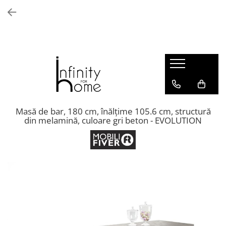
Shop all
Mobila living
Biblioteci și rafturi
Masute auxiliare
Console
Comode living
Masă de bar, 180 cm, înălțime 105.6 cm, structură
din melamină, culoare gri beton - EVOLUTION
Covoare living
Fotolii
Taburete și pufi
Masute de cafea
Canapele
Mobila dormitor
Comode dormitor
Covoare dormitor