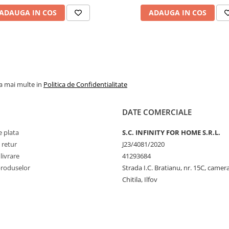
ADAUGA IN COS
ADAUGA IN COS
la mai multe in
Politica de Confidentialitate
DATE COMERCIALE
 plata
S.C. INFINITY FOR HOME S.R.L.
 retur
J23/4081/2020
livrare
41293684
produselor
Strada I.C. Bratianu, nr. 15C, camer
Chitila, Ilfov