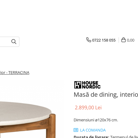
0722 158 055
0,00
rior - TERRACINA
Masă de dining, interi
2.899,00 Lei
Dimensiuni ø120x76 cm.
LA COMANDA
Durata de livrare:
Termenul de liv