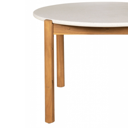
Decoratiuni interioare
Ceasuri
Accesorii decorative
Oglinzi
Rame foto
Ghivece si jardiniere
Accesorii pentru servire
Textile pentru casa
Corpuri de iluminat
Home Office
Designers' Choice