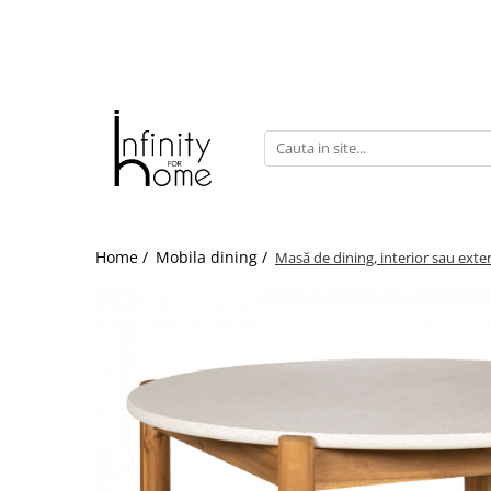
Shop all
Mobila living
Biblioteci și rafturi
Masute auxiliare
Console
Comode living
Home /
Mobila dining /
Masă de dining, interior sau exte
Covoare living
Fotolii
Taburete și pufi
Masute de cafea
Canapele
Mobila dormitor
Comode dormitor
Covoare dormitor