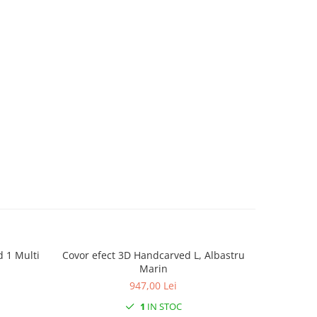
d 1 Multi
Covor efect 3D Handcarved L, Albastru
Covor 
Marin
947,00 Lei
1
IN STOC