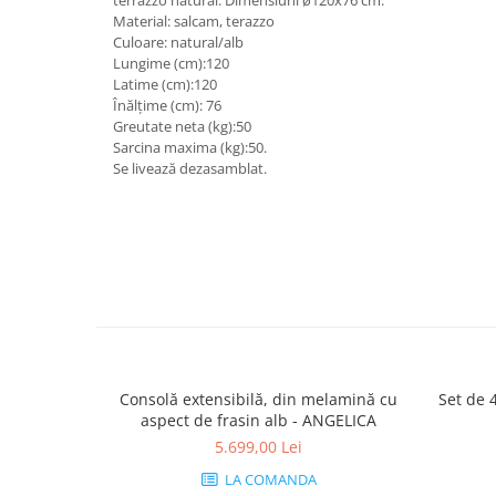
terrazzo natural. Dimensiuni ø120x76 cm.
Material: salcam, terazzo
Culoare: natural/alb
Lungime (cm):120
Latime (cm):120
Înălțime (cm): 76
Greutate neta (kg):50
Sarcina maxima (kg):50.
Se livează dezasamblat.
Consolă extensibilă, din melamină cu
Set de 
aspect de frasin alb - ANGELICA
5.699,00 Lei
LA COMANDA