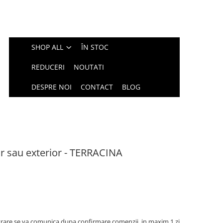
SHOP ALL
ÎN STOC
REDUCERI
NOUTATI
DESPRE NOI
CONTACT
BLOG
or sau exterior - TERRACINA
rare se va comunica dupa confirmare comenzii, in maxim 1 zi