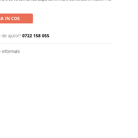
A IN COS
e de ajutor?
0722 158 055
informatii