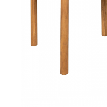
Console dormitor
Fotolii dormitor
Noptiere
Mobila dining
Console extensibile
Scaune
Covoare dining
Mese
Mese HORECA
Scaune de bar / insula
Scaune exterior
Mobila hol
Comode hol
Cuiere
Oglinzi hol
Suport Umbrele
Console hol