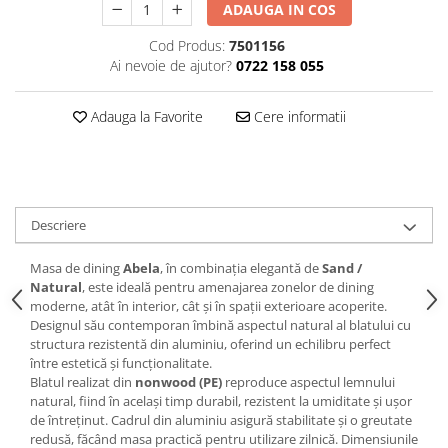
ADAUGA IN COS
Decoratiuni interioare
Ceasuri
Cod Produs:
7501156
Ai nevoie de ajutor?
0722 158 055
Accesorii decorative
Oglinzi
Adauga la Favorite
Cere informatii
Rame foto
Ghivece si jardiniere
Accesorii pentru servire
Textile pentru casa
Corpuri de iluminat
Descriere
Home Office
Masa de dining
Abela
, în combinația elegantă de
Sand /
Designers' Choice
Natural
, este ideală pentru amenajarea zonelor de dining
moderne, atât în interior, cât și în spații exterioare acoperite.
Designul său contemporan îmbină aspectul natural al blatului cu
structura rezistentă din aluminiu, oferind un echilibru perfect
între estetică și funcționalitate.
Blatul realizat din
nonwood (PE)
reproduce aspectul lemnului
natural, fiind în același timp durabil, rezistent la umiditate și ușor
de întreținut. Cadrul din aluminiu asigură stabilitate și o greutate
redusă, făcând masa practică pentru utilizare zilnică. Dimensiunile