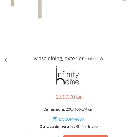
Console dormitor
Fotolii dormitor
Noptiere
Mobila dining
Console extensibile
Scaune
Covoare dining
Masă dining, exterior - ABELA
Mese
Mese HORECA
Scaune de bar / insula
Scaune exterior
Mobila hol
2.599,00 Lei
Comode hol
Cuiere
Dimensiuni: 200x100x74 cm
Oglinzi hol
LA COMANDA
Suport Umbrele
Durata de livrare:
30-45 de zile
Console hol