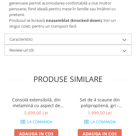
generoase permit acomodarea confortabilă a mai multor
persoane, fiind ideală pentru mese în familie sau întâlniri cu
prietenii.
Produsul se livrează
neasamblat (knocked down)
, într-un
singur colet, pentru un transport facil.
Caracteristici
Review-uri
(0)
PRODUSE SIMILARE
Consolă extensibilă, din
Set de 4 scaune din
melamină cu aspect de
polipropilenă, gri -
frasin alb - ANGELICA
AMANDA
5.699,00 Lei
1.999,00 Lei
LA COMANDA
LA COMANDA
ADAUGA IN COS
ADAUGA IN COS