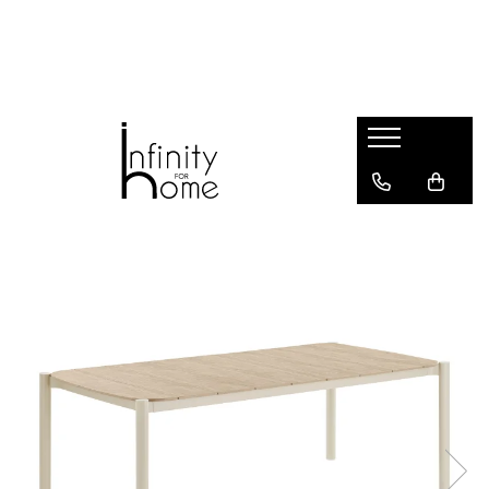
Shop all
Mobila living
Biblioteci și rafturi
Masute auxiliare
Console
Comode living
Covoare living
Fotolii
Taburete și pufi
Masute de cafea
Canapele
Mobila dormitor
Comode dormitor
Covoare dormitor