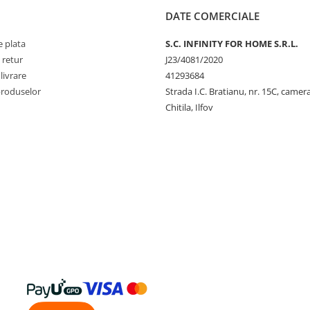
DATE COMERCIALE
 plata
S.C. INFINITY FOR HOME S.R.L.
 retur
J23/4081/2020
livrare
41293684
produselor
Strada I.C. Bratianu, nr. 15C, camer
Chitila, Ilfov