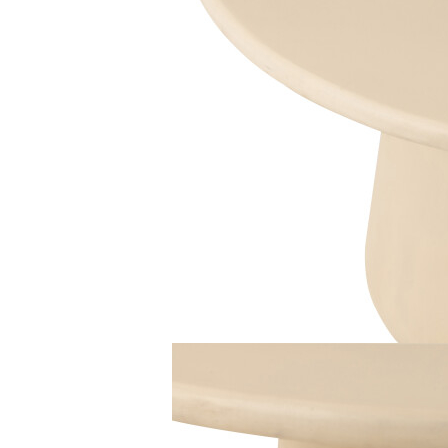
Decoratiuni interioare
Ceasuri
Accesorii decorative
Oglinzi
Rame foto
Ghivece si jardiniere
Accesorii pentru servire
Textile pentru casa
Corpuri de iluminat
Home Office
Designers' Choice