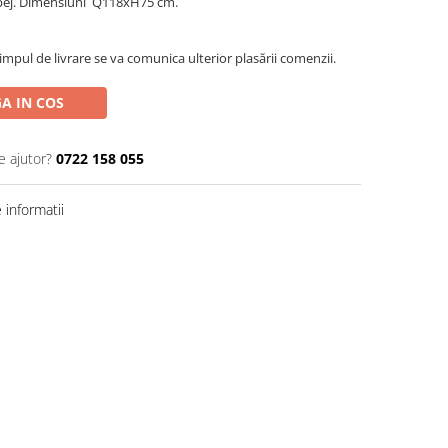
/bej. Dimensiuni Q118xH75 cm.
impul de livrare se va comunica ulterior plasării comenzii.
A IN COS
e ajutor?
0722 158 055
informatii