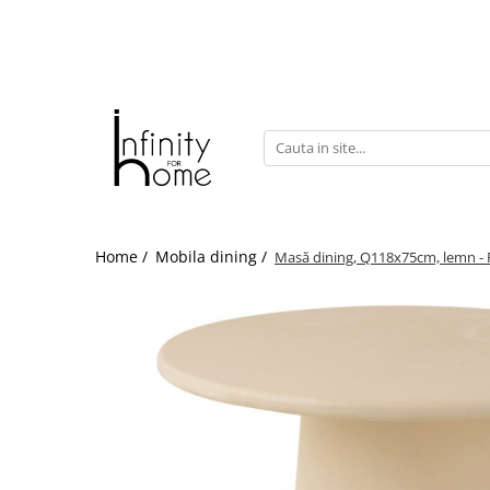
Shop all
Mobila living
Biblioteci și rafturi
Masute auxiliare
Console
Comode living
Home /
Mobila dining /
Masă dining, Q118x75cm, lemn 
Covoare living
Fotolii
Taburete și pufi
Masute de cafea
Canapele
Mobila dormitor
Comode dormitor
Covoare dormitor