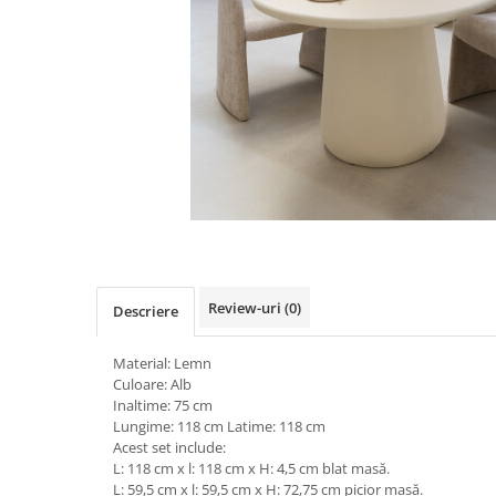
Review-uri
(0)
Descriere
Material: Lemn
Culoare: Alb
Inaltime: 75 cm
Lungime: 118 cm Latime: 118 cm
Acest set include:
L: 118 cm x l: 118 cm x H: 4,5 cm blat masă.
L: 59,5 cm x l: 59,5 cm x H: 72,75 cm picior masă.