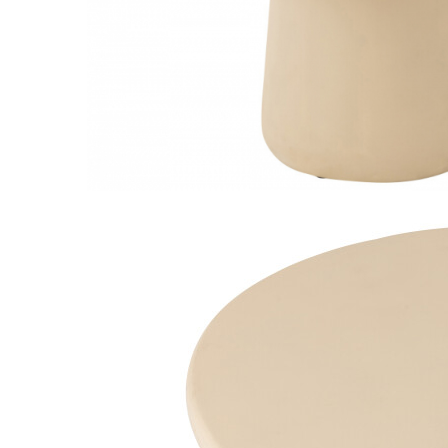
Console dormitor
Fotolii dormitor
Noptiere
Mobila dining
Console extensibile
Scaune
Covoare dining
Mese
Mese HORECA
Scaune de bar / insula
Scaune exterior
Mobila hol
Comode hol
Cuiere
Oglinzi hol
Suport Umbrele
Console hol