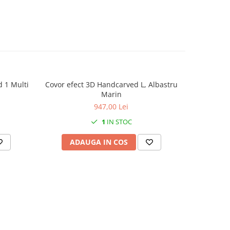
d 1 Multi
Covor efect 3D Handcarved L, Albastru
Covor 
Marin
947,00 Lei
1
IN STOC
ADAUGA IN COS
AD