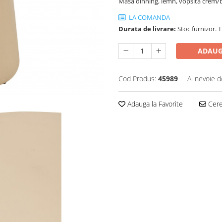
Masă dinning, lemn, vopsita crem
LA COMANDA
Durata de livrare:
Stoc furnizor. T
ADAUG
Cod Produs:
45989
Ai nevoie d
Adauga la Favorite
Cere 