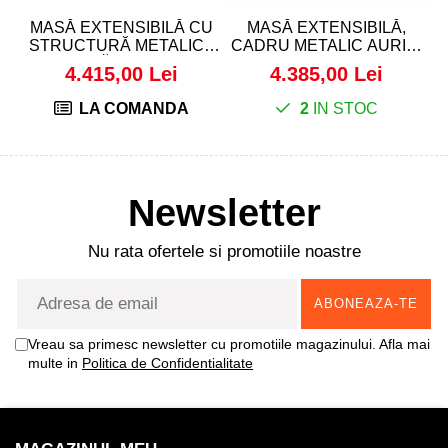
MASĂ EXTENSIBILĂ CU
MASĂ EXTENSIBILĂ,
STRUCTURĂ METALICĂ
CADRU METALIC AURIU,
NEAGRĂ ȘI BLAT CU
BLAT CU ASPECT DE
4.415,00 Lei
4.385,00 Lei
ASPECT DE STEJAR -
MARMURĂ ALBĂ - EDDER
HAMMERFEST
100
LA COMANDA
2
IN STOC
Newsletter
Nu rata ofertele si promotiile noastre
Vreau sa primesc newsletter cu promotiile magazinului. Afla mai
multe in
Politica de Confidentialitate