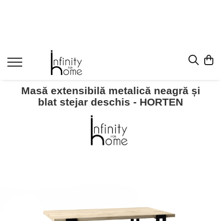
Shop all
Mobila living
Biblioteci și rafturi
Masute auxiliare
Masă extensibilă metalică neagră și
Console
blat stejar deschis - HORTEN
Comode living
Covoare living
Fotolii
Taburete și pufi
Masute de cafea
Canapele
Mobila dormitor
Comode dormitor
Covoare dormitor