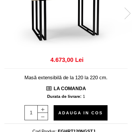
Console dormitor
Fotolii dormitor
Noptiere
Mobila dining
Console extensibile
Scaune
Covoare dining
Mese
4.673,00 Lei
Mese HORECA
Scaune de bar / insula
Masă extensibilă de la 120 la 220 cm.
Scaune exterior
Mobila hol
LA COMANDA
Durata de livrare:
1
Comode hol
Cuiere
Oglinzi hol
ADAUGA IN COS
Suport Umbrele
Console hol
Cod Produs:
EGHRT120NGSTJ