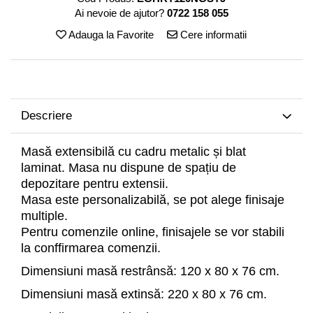
Decoratiuni interioare
Ai nevoie de ajutor?
0722 158 055
Ceasuri
Adauga la Favorite
Cere informatii
Accesorii decorative
Oglinzi
Rame foto
Ghivece si jardiniere
Descriere
Accesorii pentru servire
Textile pentru casa
Masă extensibilă cu cadru metalic și blat
Corpuri de iluminat
laminat. Masa nu dispune de spațiu de
Home Office
depozitare pentru extensii.
Masa este personalizabilă, se pot alege finisaje
Designers' Choice
multiple.
Pentru comenzile online, finisajele se vor stabili
la conffirmarea comenzii.
Dimensiuni masă restrânsă: 120 x 80 x 76 cm.
Dimensiuni masă extinsă: 220 x 80 x 76 cm.