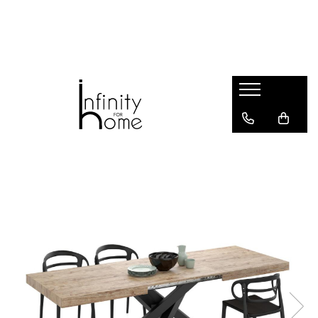
Shop all
Mobila living
Biblioteci și rafturi
Masute auxiliare
Console
Comode living
Covoare living
Fotolii
Taburete și pufi
Masute de cafea
Canapele
Mobila dormitor
Comode dormitor
Covoare dormitor