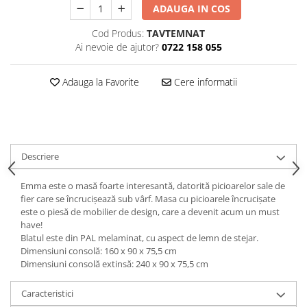
Decoratiuni interioare
ADAUGA IN COS
Ceasuri
Cod Produs:
TAVTEMNAT
Ai nevoie de ajutor?
0722 158 055
Accesorii decorative
Oglinzi
Adauga la Favorite
Cere informatii
Rame foto
Ghivece si jardiniere
Accesorii pentru servire
Textile pentru casa
Corpuri de iluminat
Descriere
Home Office
Emma este o masă foarte interesantă, datorită picioarelor sale de
Designers' Choice
fier care se încrucișează sub vârf. Masa cu picioarele încrucișate
este o piesă de mobilier de design, care a devenit acum un must
have!
Blatul este din PAL melaminat, cu aspect de lemn de stejar.
Dimensiuni consolă: 160 x 90 x 75,5 cm
Dimensiuni consolă extinsă: 240 x 90 x 75,5 cm
Caracteristici