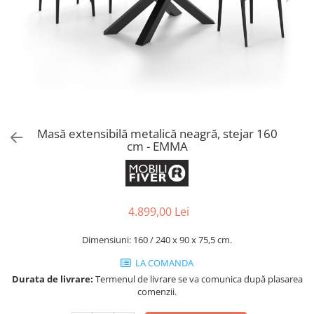
Console dormitor
Fotolii dormitor
Noptiere
Mobila dining
Console extensibile
Scaune
Covoare dining
Masă extensibilă metalică neagră, stejar 160
Mese
cm - EMMA
Mese HORECA
Scaune de bar / insula
Scaune exterior
Mobila hol
4.899,00 Lei
Comode hol
Dimensiuni: 160 / 240 x 90 x 75,5 cm.
Cuiere
LA COMANDA
Oglinzi hol
Durata de livrare:
Termenul de livrare se va comunica după plasarea
Suport Umbrele
comenzii.
Console hol