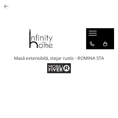
Shop all
Mobila living
Biblioteci și rafturi
Masute auxiliare
Console
Comode living
Masă extensibilă, stejar rustic - ROMINA STA
Covoare living
Fotolii
Taburete și pufi
Masute de cafea
Canapele
Mobila dormitor
Comode dormitor
Covoare dormitor