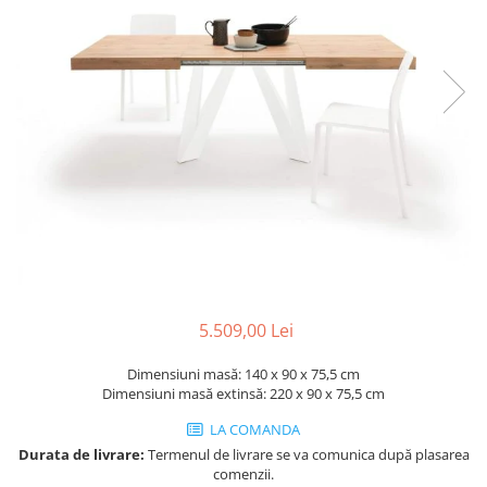
Console dormitor
Fotolii dormitor
Noptiere
Mobila dining
Console extensibile
Scaune
Covoare dining
Mese
Mese HORECA
Scaune de bar / insula
Scaune exterior
Mobila hol
5.509,00 Lei
Comode hol
Dimensiuni masă: 140 x 90 x 75,5 cm
Cuiere
Dimensiuni masă extinsă: 220 x 90 x 75,5 cm
Oglinzi hol
LA COMANDA
Suport Umbrele
Durata de livrare:
Termenul de livrare se va comunica după plasarea
Console hol
comenzii.