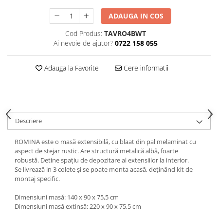
Decoratiuni interioare
ADAUGA IN COS
Ceasuri
Cod Produs:
TAVRO4BWT
Accesorii decorative
Ai nevoie de ajutor?
0722 158 055
Oglinzi
Rame foto
Adauga la Favorite
Cere informatii
Ghivece si jardiniere
Accesorii pentru servire
Textile pentru casa
Corpuri de iluminat
Descriere
Home Office
Designers' Choice
ROMINA este o masă extensibilă, cu blaat din pal melaminat cu
aspect de stejar rustic. Are structură metalică albă, foarte
robustă. Detine spațiu de depozitare al extensiilor la interior.
Se livrează in 3 colete și se poate monta acasă, deținând kit de
montaj specific.
Dimensiuni masă: 140 x 90 x 75,5 cm
Dimensiuni masă extinsă: 220 x 90 x 75,5 cm