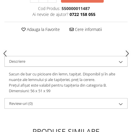
Decoratiuni interioare
Cod Produs:
550000011487
Ceasuri
Ai nevoie de ajutor?
0722 158 055
Accesorii decorative
Oglinzi
Adauga la Favorite
Cere informatii
Rame foto
Ghivece si jardiniere
Accesorii pentru servire
Textile pentru casa
Descriere
Corpuri de iluminat
Sacun de bar cu picioare din lemn, tapițat. Disponibil și în alte
Home Office
nuanțe ale lemnului și ale tapițeriei, preț la cerere.
Designers' Choice
Prețul afișat este valabil pentru tapițeria din categoria B.
Dimensiuni: 56 x 51 x 99
Review-uri
(0)
PRODUSE SIMILARE