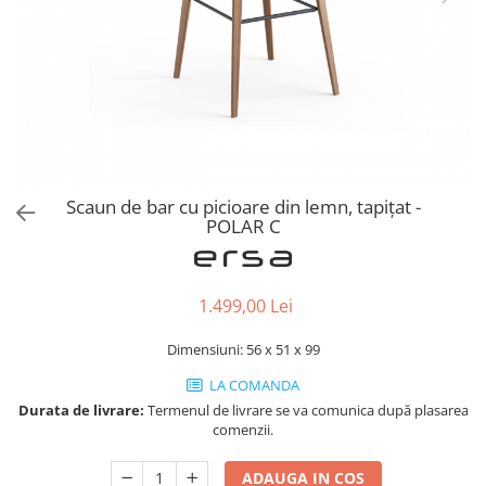
Console dormitor
Fotolii dormitor
Noptiere
Mobila dining
Console extensibile
Scaune
Covoare dining
Scaun de bar cu picioare din lemn, tapițat -
Mese
POLAR C
Mese HORECA
Scaune de bar / insula
Scaune exterior
1.499,00 Lei
Mobila hol
Dimensiuni: 56 x 51 x 99
Comode hol
Cuiere
LA COMANDA
Durata de livrare:
Termenul de livrare se va comunica după plasarea
Oglinzi hol
comenzii.
Suport Umbrele
Console hol
ADAUGA IN COS