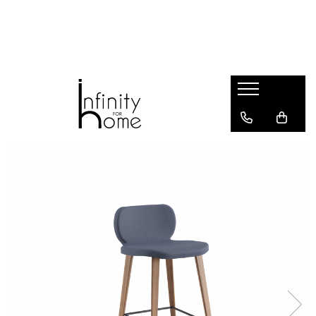
Shop all
Mobila living
Biblioteci și rafturi
Masute auxiliare
Console
Comode living
Covoare living
Fotolii
Taburete și pufi
Masute de cafea
Canapele
Mobila dormitor
Comode dormitor
Covoare dormitor