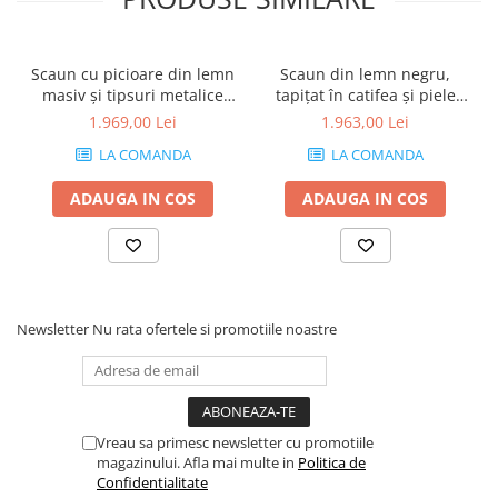
Scaun cu picioare din lemn
Scaun din lemn negru,
masiv și tipsuri metalice
tapițat în catifea și piele
aurii, tapițat integral în
ecologică - ALORA
1.969,00 Lei
1.963,00 Lei
piele ecologică, albastru -
LA COMANDA
LA COMANDA
TOLIX
ADAUGA IN COS
ADAUGA IN COS
Newsletter
Nu rata ofertele si promotiile noastre
Vreau sa primesc newsletter cu promotiile
magazinului. Afla mai multe in
Politica de
Confidentialitate