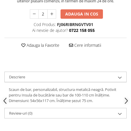
ulterior plasării comenzii, in termen de maxim 24 de ore.
Decoratiuni interioare
Ceasuri
ADAUGA IN COS
Accesorii decorative
Cod Produs:
FJ06RIBRNGVTV01
Oglinzi
Ai nevoie de ajutor?
0722 158 055
Rame foto
Ghivece si jardiniere
Adauga la Favorite
Cere informatii
Accesorii pentru servire
Textile pentru casa
Corpuri de iluminat
Home Office
Descriere
Designers' Choice
Scaun de bar, personalizabil, structura metalică neagră. Potivit
pentru Insula de bucătărie sau bar de 100-110 cm înălțime.
Dimensiuni: 54x56x117 cm. Înălțime șezut 75 cm.
Review-uri
(0)