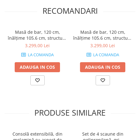
RECOMANDARI
Masă de bar, 120 cm,
Masă de bar, 120 cm,
înălțime 105.6 cm, structură
înălțime 105.6 cm, structură
din melamină, culoare
din melamină, culoare
3.299,00 Lei
3.299,00 Lei
frasin alb - EVOLUTION
frasin negru - EVOLUTION
LA COMANDA
LA COMANDA
ADAUGA IN COS
ADAUGA IN COS
PRODUSE SIMILARE
Consolă extensibilă, din
Set de 4 scaune din
melamină cu aspect de
polipropilenă, gri -