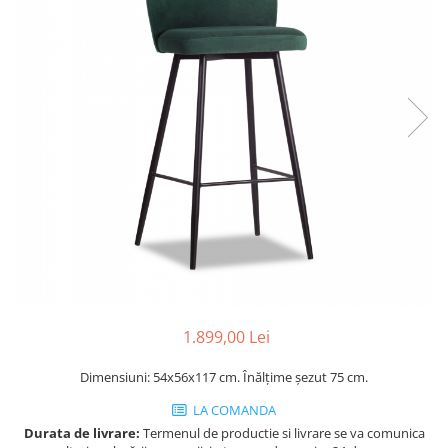
Console dormitor
Fotolii dormitor
Noptiere
Mobila dining
Console extensibile
Scaune
Covoare dining
Mese
Mese HORECA
Scaune de bar / insula
Scaune exterior
Mobila hol
Comode hol
1.899,00 Lei
Cuiere
Dimensiuni: 54x56x117 cm. Înălțime șezut 75 cm.
Oglinzi hol
Suport Umbrele
LA COMANDA
Console hol
Durata de livrare:
Termenul de productie si livrare se va comunica