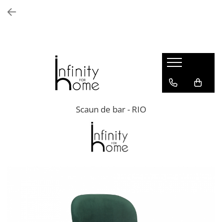
Shop all
Mobila living
Biblioteci și rafturi
Masute auxiliare
Console
Comode living
Scaun de bar - RIO
Covoare living
Fotolii
Taburete și pufi
Masute de cafea
Canapele
Mobila dormitor
Comode dormitor
Covoare dormitor