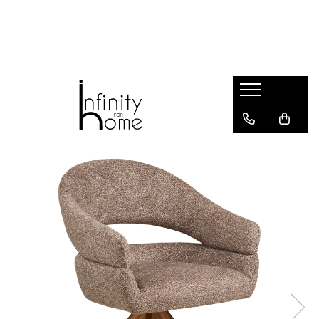
Shop all
Mobila living
Biblioteci și rafturi
Masute auxiliare
Console
Comode living
Covoare living
Fotolii
Taburete și pufi
Masute de cafea
Canapele
Mobila dormitor
Comode dormitor
Covoare dormitor