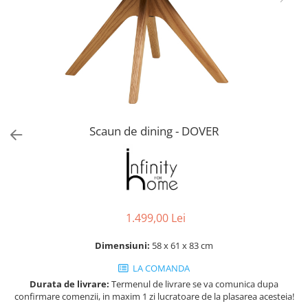
Console dormitor
Fotolii dormitor
Noptiere
Mobila dining
Console extensibile
Scaune
Covoare dining
Scaun de dining - DOVER
Mese
Mese HORECA
Scaune de bar / insula
Scaune exterior
Mobila hol
1.499,00 Lei
Comode hol
Cuiere
Dimensiuni:
58 x 61 x 83 cm
Oglinzi hol
LA COMANDA
Suport Umbrele
Durata de livrare:
Termenul de livrare se va comunica dupa
confirmare comenzii, in maxim 1 zi lucratoare de la plasarea acesteia!
Console hol