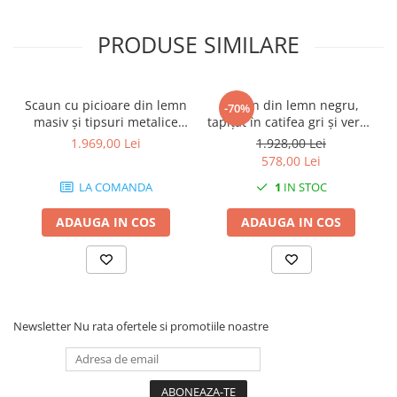
PRODUSE SIMILARE
Scaun cu picioare din lemn
Scaun din lemn negru,
-70%
masiv și tipsuri metalice
tapițat în catifea gri și verde
aurii, tapițat integral în
mentă - SHELL
1.969,00 Lei
1.928,00 Lei
piele ecologică, albastru -
578,00 Lei
TOLIX
LA COMANDA
1
IN STOC
ADAUGA IN COS
ADAUGA IN COS
Newsletter
Nu rata ofertele si promotiile noastre