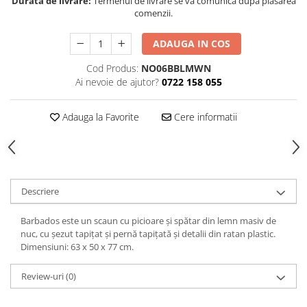
Durata de livrare:
Termenul de livrare se va comunica după plasarea
Decoratiuni interioare
comenzii.
Ceasuri
ADAUGA IN COS
Accesorii decorative
Oglinzi
Cod Produs:
NO06BBLMWN
Ai nevoie de ajutor?
0722 158 055
Rame foto
Ghivece si jardiniere
Adauga la Favorite
Cere informatii
Accesorii pentru servire
Textile pentru casa
Corpuri de iluminat
Home Office
Descriere
Designers' Choice
Barbados este un scaun cu picioare și spătar din lemn masiv de
nuc, cu șezut tapițat și pernă tapițată și detalii din ratan plastic.
Dimensiuni: 63 x 50 x 77 cm.
Review-uri
(0)