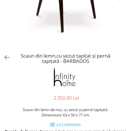
Console dormitor
Fotolii dormitor
Noptiere
Mobila dining
Console extensibile
Scaune
Covoare dining
Scaun din lemn,cu șezut tapițat și pernă
Mese
tapițată - BARBADOS
Mese HORECA
Scaune de bar / insula
Scaune exterior
Mobila hol
Comode hol
2.392,00 Lei
Cuiere
Scaun din lemn de nuc, cu șezut și pernă tapițată.
Oglinzi hol
Dimensiuni: 63 x 50 x 77 cm.
Suport Umbrele
LA COMANDA
Console hol