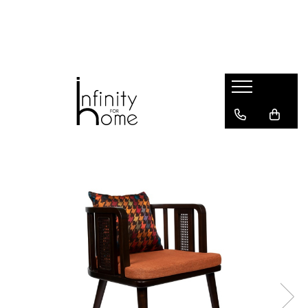
Shop all
Mobila living
Biblioteci și rafturi
Masute auxiliare
Console
Comode living
Covoare living
Fotolii
Taburete și pufi
Masute de cafea
Canapele
Mobila dormitor
Comode dormitor
Covoare dormitor