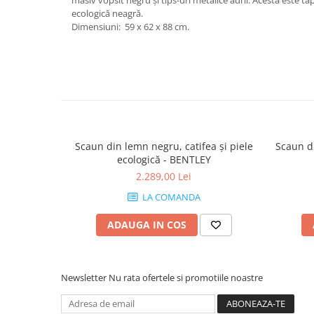
masiv vopsit negru și tips-uri metalice aurii. Acesta este tapiț
ecologică neagră.
Dimensiuni: 59 x 62 x 88 cm.
Scaun din lemn negru, catifea și piele
Scaun di
ecologică - BENTLEY
2.289,00 Lei
LA COMANDA
ADAUGA IN COS
Newsletter
Nu rata ofertele si promotiile noastre