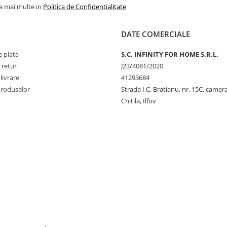
la mai multe in
Politica de Confidentialitate
DATE COMERCIALE
 plata
S.C. INFINITY FOR HOME S.R.L.
 retur
J23/4081/2020
livrare
41293684
produselor
Strada I.C. Bratianu, nr. 15C, camer
Chitila, Ilfov