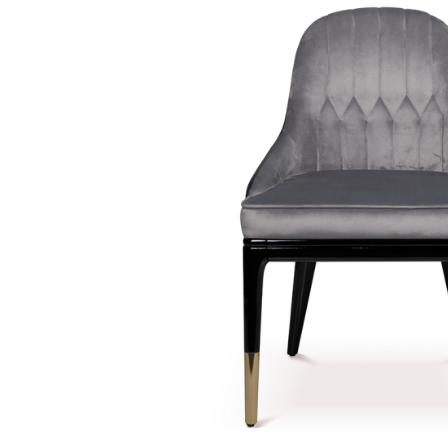
Decoratiuni interioare
Ceasuri
Accesorii decorative
Oglinzi
Rame foto
Ghivece si jardiniere
Accesorii pentru servire
Textile pentru casa
Corpuri de iluminat
Home Office
Designers' Choice