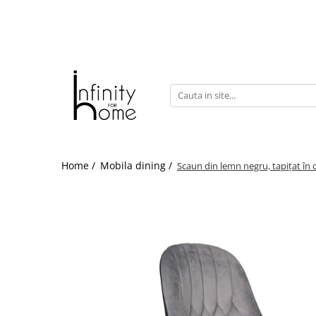
Shop all
Mobila living
Biblioteci și rafturi
Masute auxiliare
Console
Comode living
Home /
Mobila dining /
Scaun din lemn negru, tapițat în c
Covoare living
Fotolii
Taburete și pufi
Masute de cafea
Canapele
Mobila dormitor
Comode dormitor
Covoare dormitor