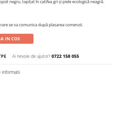
it negru, tapițat în catifea gri și piele ecologică neagră.
rare se va comunica după plasarea comenzii.
A IN COS
TPE
Ai nevoie de ajutor?
0722 158 055
informatii