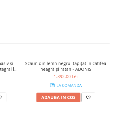
asiv și
Scaun din lemn negru, tapițat în catifea
Scaun din 
ntegral în
neagră și ratan - ADONIS
TOLIX
1.892,00 Lei
LA COMANDA
ADAUGA IN COS
AD