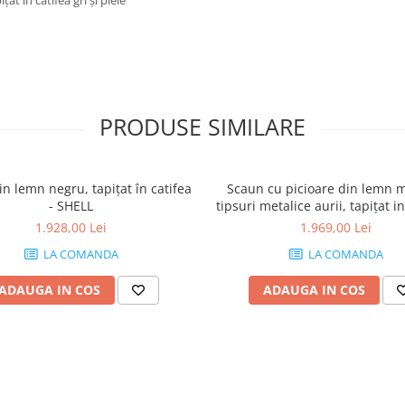
at in catifea gri și piele
PRODUSE SIMILARE
n lemn negru, tapițat în catifea
Scaun cu picioare din lemn m
- SHELL
tipsuri metalice aurii, tapițat i
piele ecologică, albastru - 
1.928,00 Lei
1.969,00 Lei
LA COMANDA
LA COMANDA
ADAUGA IN COS
ADAUGA IN COS