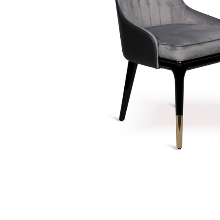
Console dormitor
Fotolii dormitor
Noptiere
Mobila dining
Console extensibile
Scaune
Covoare dining
Mese
Mese HORECA
Scaune de bar / insula
Scaune exterior
Mobila hol
Comode hol
Cuiere
Oglinzi hol
Suport Umbrele
Console hol