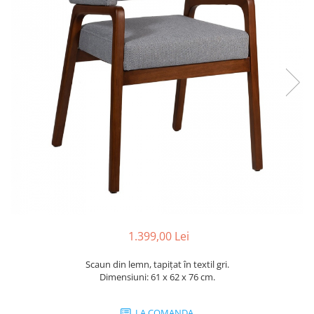
Console dormitor
Fotolii dormitor
Noptiere
Mobila dining
Console extensibile
Scaune
Covoare dining
Mese
Mese HORECA
Scaune de bar / insula
Scaune exterior
Mobila hol
Comode hol
1.399,00 Lei
Cuiere
Scaun din lemn, tapițat în textil gri.
Oglinzi hol
Dimensiuni: 61 x 62 x 76 cm.
Suport Umbrele
Console hol
LA COMANDA