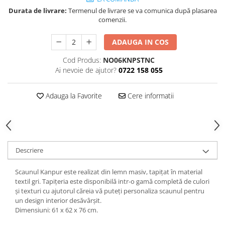
Decoratiuni interioare
Durata de livrare:
Termenul de livrare se va comunica după plasarea
comenzii.
Ceasuri
Accesorii decorative
ADAUGA IN COS
Oglinzi
Cod Produs:
NO06KNPSTNC
Rame foto
Ai nevoie de ajutor?
0722 158 055
Ghivece si jardiniere
Accesorii pentru servire
Adauga la Favorite
Cere informatii
Textile pentru casa
Corpuri de iluminat
Home Office
Designers' Choice
Descriere
Scaunul Kanpur este realizat din lemn masiv, tapițat în material
textil gri. Tapițeria este disponibilă intr-o gamă completă de culori
și texturi cu ajutorul căreia vă puteți personaliza scaunul pentru
un design interior desăvârșit.
Dimensiuni: 61 x 62 x 76 cm.