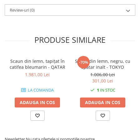
Review-uri
(0)
PRODUSE SIMILARE
Scaun din lemn, tapițat în
Scaun din lemn, negru, cu
-70%
catifea bleumarin - QATAR
spătar inalt - TOKYO
1.981,00 Lei
1.006,00 Lei
301,00 Lei
LA COMANDA
1
IN STOC
ADAUGA IN COS
ADAUGA IN COS
Newsletter
Nu rata ofertele si promotiile noastre