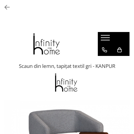
Shop all
Mobila living
Biblioteci și rafturi
Masute auxiliare
Console
Comode living
Scaun din lemn, tapițat textil gri - KANPUR
Covoare living
Fotolii
Taburete și pufi
Masute de cafea
Canapele
Mobila dormitor
Comode dormitor
Covoare dormitor