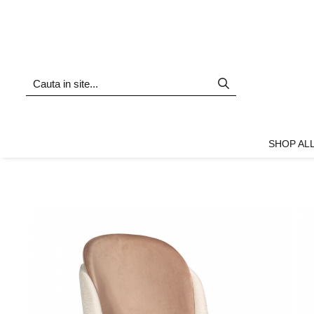
Shop all
Mobila living
Biblioteci și rafturi
Masute auxiliare
Console
SHOP AL
Comode living
Covoare living
Fotolii
Taburete și pufi
Masute de cafea
Canapele
Mobila dormitor
Comode dormitor
Covoare dormitor