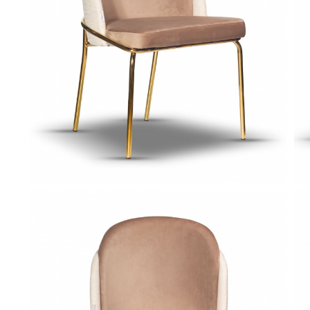
Console dormitor
Fotolii dormitor
Noptiere
Mobila dining
Console extensibile
Scaune
Covoare dining
Mese
Mese HORECA
Scaune de bar / insula
Scaune exterior
Mobila hol
Comode hol
Cuiere
Oglinzi hol
Suport Umbrele
Console hol