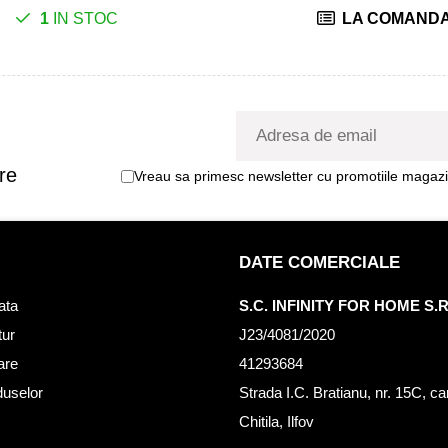
1
IN STOC
LA COMAND
re
Vreau sa primesc newsletter cu promotiile magazin
DATE COMERCIALE
ata
S.C. INFINITY FOR HOME S.R
tur
J23/4081/2020
rare
41293684
duselor
Strada I.C. Bratianu, nr. 15C, c
Chitila, Ilfov