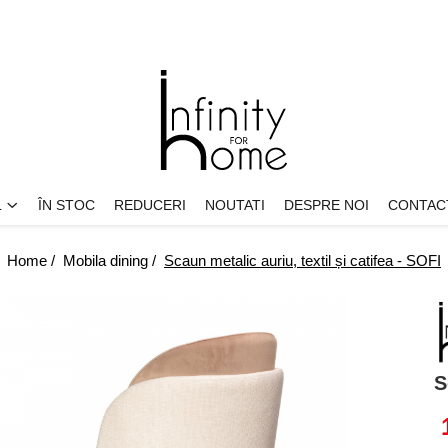
L
ÎN STOC
REDUCERI
NOUTATI
DESPRE NOI
CONTAC
Home /
Mobila dining /
Scaun metalic auriu, textil și catifea - SOFI
S