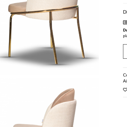
D
Du
pl
C
Ai