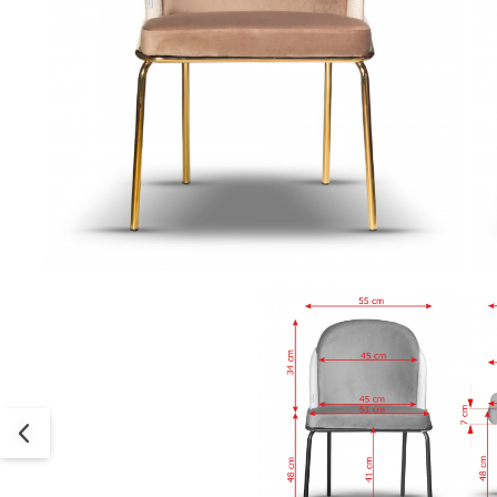
Decoratiuni interioare
Ceasuri
Accesorii decorative
Oglinzi
Rame foto
Ghivece si jardiniere
Accesorii pentru servire
Textile pentru casa
Corpuri de iluminat
Home Office
Designers' Choice