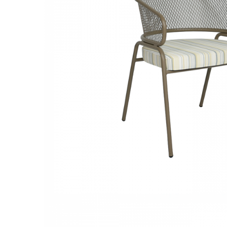
Console dormitor
Fotolii dormitor
Noptiere
Mobila dining
Console extensibile
Scaune
Covoare dining
Mese
Mese HORECA
Scaune de bar / insula
Scaune exterior
Mobila hol
Comode hol
Cuiere
Oglinzi hol
Suport Umbrele
Console hol