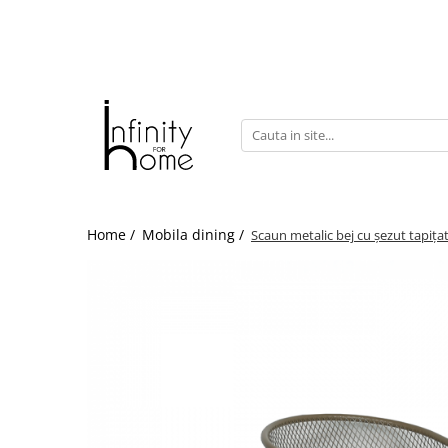
Shop all
Mobila living
Biblioteci și rafturi
Masute auxiliare
Console
Comode living
Home /
Mobila dining /
Scaun metalic bej cu șezut tapița
Covoare living
Fotolii
Taburete și pufi
Masute de cafea
Canapele
Mobila dormitor
Comode dormitor
Covoare dormitor