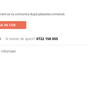
rare se va comunica după plasarea comenzii.
A IN COS
8
Ai nevoie de ajutor?
0722 158 055
informatii