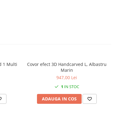
d 1 Multi
Covor efect 3D Handcarved L, Albastru
Covor 
Marin
947,00 Lei
1
IN STOC
ADAUGA IN COS
AD