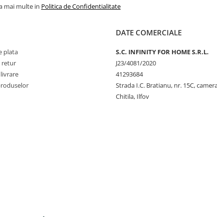
la mai multe in
Politica de Confidentialitate
DATE COMERCIALE
 plata
S.C. INFINITY FOR HOME S.R.L.
 retur
J23/4081/2020
livrare
41293684
produselor
Strada I.C. Bratianu, nr. 15C, camer
Chitila, Ilfov