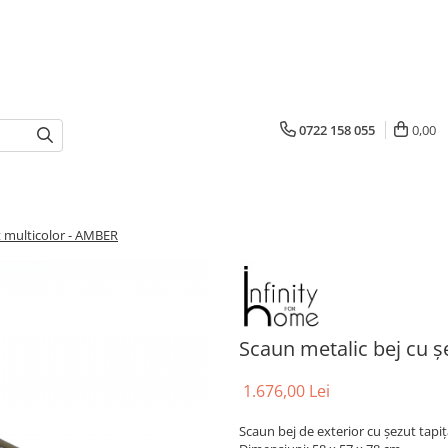
0722 158 055
0,00
t multicolor - AMBER
Scaun metalic bej cu ș
1.676,00 Lei
Scaun bej de exterior cu șezut tapiț