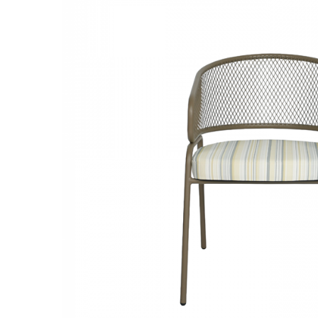
Decoratiuni interioare
Ceasuri
Accesorii decorative
Oglinzi
Rame foto
Ghivece si jardiniere
Accesorii pentru servire
Textile pentru casa
Corpuri de iluminat
Home Office
Designers' Choice