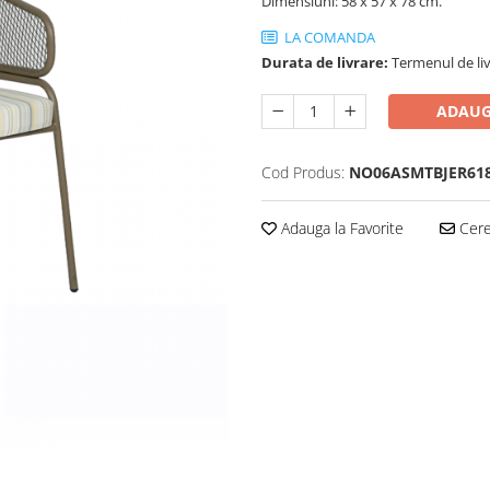
Dimensiuni: 58 x 57 x 78 cm.
LA COMANDA
Durata de livrare:
Termenul de liv
ADAUG
Cod Produs:
NO06ASMTBJER61
Adauga la Favorite
Cere 