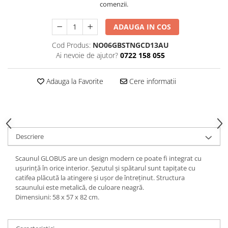
comenzii.
Decoratiuni interioare
Ceasuri
ADAUGA IN COS
Accesorii decorative
Cod Produs:
NO06GBSTNGCD13AU
Oglinzi
Ai nevoie de ajutor?
0722 158 055
Rame foto
Ghivece si jardiniere
Adauga la Favorite
Cere informatii
Accesorii pentru servire
Textile pentru casa
Corpuri de iluminat
Home Office
Descriere
Designers' Choice
Scaunul GLOBUS are un design modern ce poate fi integrat cu
ușurință în orice interior. Șezutul și spătarul sunt tapițate cu
catifea plăcută la atingere și ușor de întreținut. Structura
scaunului este metalică, de culoare neagră.
Dimensiuni: 58 x 57 x 82 cm.