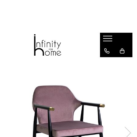
Shop all
Mobila living
Biblioteci și rafturi
Masute auxiliare
Console
Comode living
Covoare living
Fotolii
Taburete și pufi
Masute de cafea
Canapele
Mobila dormitor
Comode dormitor
Covoare dormitor