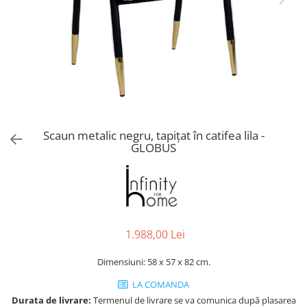
Console dormitor
Fotolii dormitor
Noptiere
Mobila dining
Console extensibile
Scaune
Covoare dining
Mese
Scaun metalic negru, tapițat în catifea lila -
GLOBUS
Mese HORECA
Scaune de bar / insula
Scaune exterior
Mobila hol
Comode hol
1.988,00 Lei
Cuiere
Oglinzi hol
Dimensiuni: 58 x 57 x 82 cm.
Suport Umbrele
LA COMANDA
Console hol
Durata de livrare:
Termenul de livrare se va comunica după plasarea