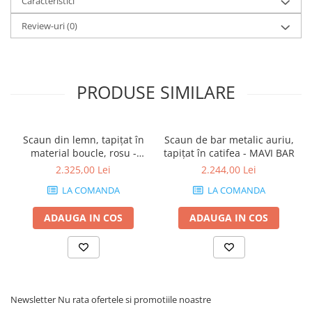
Caracteristici
Review-uri
(0)
PRODUSE SIMILARE
Scaun din lemn, tapițat în
Scaun de bar metalic auriu,
material boucle, rosu -
tapițat în catifea - MAVI BAR
MARY
2.325,00 Lei
2.244,00 Lei
LA COMANDA
LA COMANDA
ADAUGA IN COS
ADAUGA IN COS
Newsletter
Nu rata ofertele si promotiile noastre