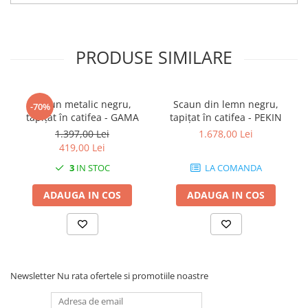
PRODUSE SIMILARE
Scaun metalic negru,
Scaun din lemn negru,
-70%
tapițat în catifea - GAMA
tapițat în catifea - PEKIN
1.397,00 Lei
1.678,00 Lei
419,00 Lei
3
IN STOC
LA COMANDA
ADAUGA IN COS
ADAUGA IN COS
Newsletter
Nu rata ofertele si promotiile noastre