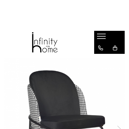
Shop all
Mobila living
Biblioteci și rafturi
Masute auxiliare
Console
Comode living
Covoare living
Fotolii
Taburete și pufi
Masute de cafea
Canapele
Mobila dormitor
Comode dormitor
Covoare dormitor