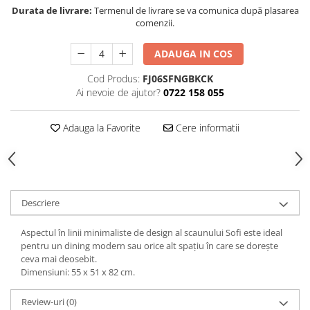
Decoratiuni interioare
Durata de livrare:
Termenul de livrare se va comunica după plasarea
comenzii.
Ceasuri
Accesorii decorative
ADAUGA IN COS
Oglinzi
Cod Produs:
FJ06SFNGBKCK
Rame foto
Ai nevoie de ajutor?
0722 158 055
Ghivece si jardiniere
Accesorii pentru servire
Adauga la Favorite
Cere informatii
Textile pentru casa
Corpuri de iluminat
Home Office
Designers' Choice
Descriere
Aspectul în linii minimaliste de design al scaunului Sofi este ideal
pentru un dining modern sau orice alt spațiu în care se dorește
ceva mai deosebit.
Dimensiuni: 55 x 51 x 82 cm.
Review-uri
(0)