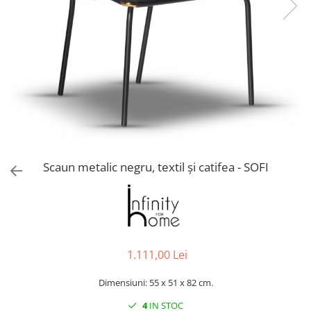
Console dormitor
Fotolii dormitor
Noptiere
Mobila dining
Console extensibile
Scaune
Covoare dining
Mese
Mese HORECA
Scaun metalic negru, textil și catifea - SOFI
Scaune de bar / insula
Scaune exterior
Mobila hol
Comode hol
Cuiere
1.111,00 Lei
Oglinzi hol
Suport Umbrele
Dimensiuni: 55 x 51 x 82 cm.
Console hol
4
IN STOC