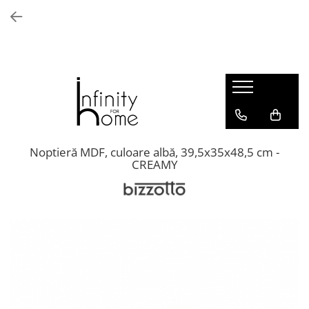
Shop all
Mobila living
Biblioteci și rafturi
Masute auxiliare
Console
Comode living
Noptieră MDF, culoare albă, 39,5x35x48,5 cm -
CREAMY
Covoare living
Fotolii
Taburete și pufi
Masute de cafea
Canapele
Mobila dormitor
Comode dormitor
Covoare dormitor