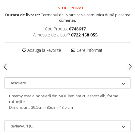
Decoratiuni interioare
STOC EPUIZAT
Ceasuri
Durata de livrare:
Termenul de livrare se va comunica după plasarea
comenzii.
Accesorii decorative
Oglinzi
Cod Produs:
0748617
Ai nevoie de ajutor?
0722 158 055
Rame foto
Ghivece si jardiniere
Adauga la Favorite
Cere informatii
Accesorii pentru servire
Textile pentru casa
Corpuri de iluminat
Home Office
Descriere
Designers' Choice
Creamy este o noptieră din MDF laminat cu aspect alb, forme
rotunjite.
Dimensiuni: 39,5cm - 35cm - 48,5 cm
Review-uri
(0)