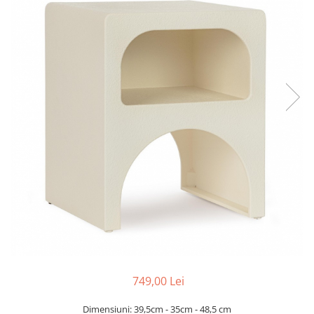
Console dormitor
Fotolii dormitor
Noptiere
Mobila dining
Console extensibile
Scaune
Covoare dining
Mese
Mese HORECA
Scaune de bar / insula
Scaune exterior
Mobila hol
Comode hol
Cuiere
Oglinzi hol
749,00 Lei
Suport Umbrele
Console hol
Dimensiuni: 39,5cm - 35cm - 48,5 cm