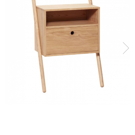
Console dormitor
Fotolii dormitor
Noptiere
Mobila dining
Console extensibile
Scaune
Covoare dining
Mese
Mese HORECA
Scaune de bar / insula
Scaune exterior
Mobila hol
Comode hol
Cuiere
Oglinzi hol
Suport Umbrele
Console hol