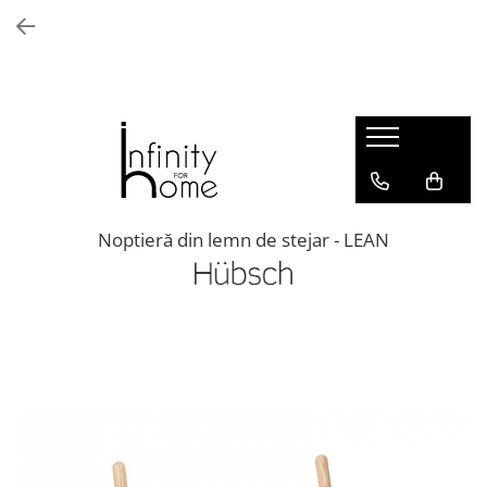
Shop all
Mobila living
Biblioteci și rafturi
Masute auxiliare
Console
Comode living
Noptieră din lemn de stejar - LEAN
Covoare living
Fotolii
Taburete și pufi
Masute de cafea
Canapele
Mobila dormitor
Comode dormitor
Covoare dormitor