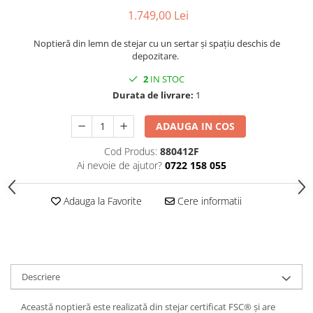
Decoratiuni interioare
1.749,00 Lei
Ceasuri
Noptieră din lemn de stejar cu un sertar și spațiu deschis de
Accesorii decorative
depozitare.
Oglinzi
2
IN STOC
Rame foto
Durata de livrare:
1
Ghivece si jardiniere
Accesorii pentru servire
ADAUGA IN COS
Textile pentru casa
Cod Produs:
880412F
Corpuri de iluminat
Ai nevoie de ajutor?
0722 158 055
Home Office
Designers' Choice
Adauga la Favorite
Cere informatii
Descriere
Această noptieră este realizată din stejar certificat FSC® și are