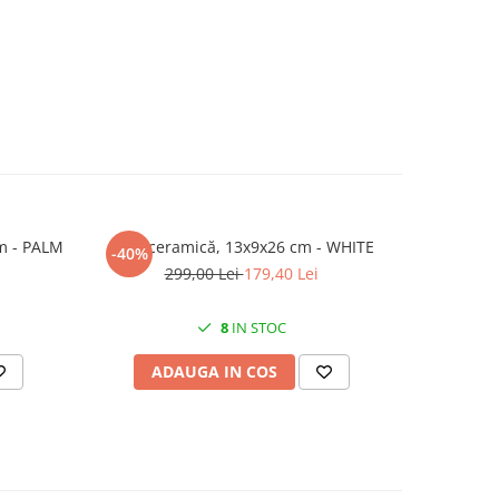
cm - PALM
Vază ceramică, 13x9x26 cm - WHITE
-40%
299,00 Lei
179,40 Lei
8
IN STOC
ADAUGA IN COS