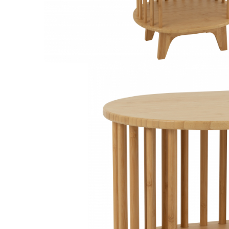
Decoratiuni interioare
Ceasuri
Accesorii decorative
Oglinzi
Rame foto
Ghivece si jardiniere
Accesorii pentru servire
Textile pentru casa
Corpuri de iluminat
Home Office
Designers' Choice