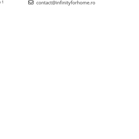
a 1
contact@infinityforhome.ro