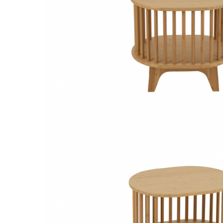
Console dormitor
Fotolii dormitor
Noptiere
Mobila dining
Console extensibile
Scaune
Covoare dining
Mese
Mese HORECA
Scaune de bar / insula
Scaune exterior
Mobila hol
Comode hol
Cuiere
Oglinzi hol
Suport Umbrele
Console hol