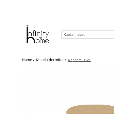
Shop all
Mobila living
Biblioteci și rafturi
Masute auxiliare
Console
Comode living
Home /
Mobila dormitor /
Noptieră - LIVE
Covoare living
Fotolii
Taburete și pufi
Masute de cafea
Canapele
Mobila dormitor
Comode dormitor
Covoare dormitor