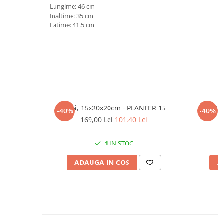
Lungime: 46 cm
Inaltime: 35 cm
Latime: 41.5 cm
Vază, 15x20x20cm - PLANTER 15
Vază t
-40%
-40%
169,00 Lei
101,40 Lei
1
IN STOC
ADAUGA IN COS