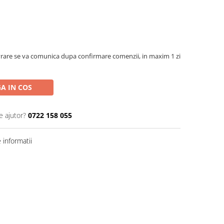
rare se va comunica dupa confirmare comenzii, in maxim 1 zi
A IN COS
e ajutor?
0722 158 055
informatii