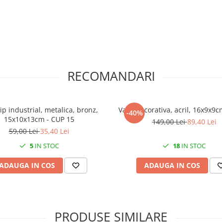
RECOMANDARI
ip industrial, metalica, bronz,
Vaza decorativa, acril, 16x9x9
-40%
15x10x13cm - CUP 15
149,00 Lei
89,40 Lei
59,00 Lei
35,40 Lei
5
IN STOC
18
IN STOC
ADAUGA IN COS
ADAUGA IN COS
PRODUSE SIMILARE