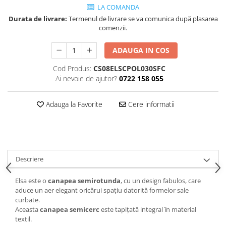
Decoratiuni interioare
LA COMANDA
Durata de livrare:
Termenul de livrare se va comunica după plasarea
Ceasuri
comenzii.
Accesorii decorative
Oglinzi
ADAUGA IN COS
Rame foto
Cod Produs:
CS08ELSCPOL030SFC
Ghivece si jardiniere
Ai nevoie de ajutor?
0722 158 055
Accesorii pentru servire
Textile pentru casa
Adauga la Favorite
Cere informatii
Corpuri de iluminat
Home Office
Designers' Choice
Descriere
Elsa este o
canapea semirotunda
, cu un design fabulos, care
aduce un aer elegant oricărui spațiu datorită formelor sale
curbate.
Aceasta
canapea semicerc
este tapițată integral în material
textil.