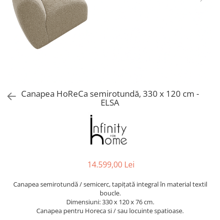
Console dormitor
Fotolii dormitor
Noptiere
Mobila dining
Console extensibile
Scaune
Covoare dining
Canapea HoReCa semirotundă, 330 x 120 cm -
Mese
ELSA
Mese HORECA
Scaune de bar / insula
Scaune exterior
Mobila hol
Comode hol
14.599,00 Lei
Cuiere
Canapea semirotundă / semicerc, tapițată integral în material textil
Oglinzi hol
boucle.
Suport Umbrele
Dimensiuni: 330 x 120 x 76 cm.
Canapea pentru Horeca si / sau locuinte spatioase.
Console hol