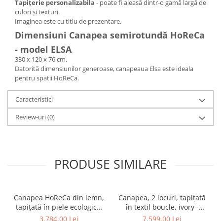
Tapițerie personalizabila
- poate fi aleasă dintr-o gamă largă de
culori și texturi.
Imaginea este cu titlu de prezentare.
Dimensiuni Canapea semirotundă HoReCa
- model ELSA
330 x 120 x 76 cm.
Datorită dimensiunilor generoase, canapeaua Elsa este ideala
pentru spatii HoReCa.
Caracteristici
Review-uri
(0)
PRODUSE SIMILARE
Canapea HoReCa din lemn,
Canapea, 2 locuri, tapițată
tapițată în piele ecologică,
în textil boucle, ivory -
100 cm - ASTON
CAMEL
3.784,00 Lei
7.599,00 Lei