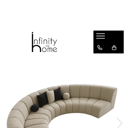
Shop all
Mobila living
Biblioteci și rafturi
Masute auxiliare
Console
Comode living
Covoare living
Fotolii
Taburete și pufi
Masute de cafea
Canapele
Mobila dormitor
Comode dormitor
Covoare dormitor