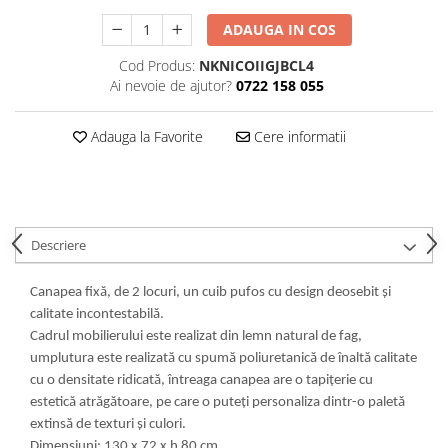
Decoratiuni interioare
ADAUGA IN COS
Ceasuri
Cod Produs:
NKNICOIIGJBCL4
Accesorii decorative
Ai nevoie de ajutor?
0722 158 055
Oglinzi
Rame foto
Adauga la Favorite
Cere informatii
Ghivece si jardiniere
Accesorii pentru servire
Textile pentru casa
Corpuri de iluminat
Descriere
Home Office
Designers' Choice
Canapea fixă, de 2 locuri, un cuib pufos cu design deosebit și
calitate incontestabilă.
Cadrul mobilierului este realizat din lemn natural de fag,
umplutura este realizată cu spumă poliuretanică de înaltă calitate
cu o densitate ridicată, întreaga canapea are o tapițerie cu
estetică atrăgătoare, pe care o puteți personaliza dintr-o paletă
extinsă de texturi și culori.
Dimensiuni: 130 x 72 x h 80 cm.