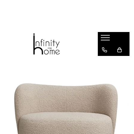
Shop all
Mobila living
Biblioteci și rafturi
Masute auxiliare
Console
Comode living
Covoare living
Fotolii
Taburete și pufi
Masute de cafea
Canapele
Mobila dormitor
Comode dormitor
Covoare dormitor