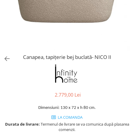
Console dormitor
Fotolii dormitor
Noptiere
Mobila dining
Console extensibile
Scaune
Covoare dining
Canapea, tapițerie bej buclată- NICO II
Mese
Mese HORECA
Scaune de bar / insula
Scaune exterior
Mobila hol
2.779,00 Lei
Comode hol
Cuiere
Dimensiuni: 130 x 72 x h 80 cm.
Oglinzi hol
LA COMANDA
Suport Umbrele
Durata de livrare:
Termenul de livrare se va comunica după plasarea
Console hol
comenzii.