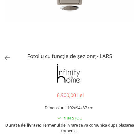
Console dormitor
Fotolii dormitor
Noptiere
Mobila dining
Console extensibile
Scaune
Covoare dining
Fotoliu cu funcție de șezlong - LARS
Mese
Mese HORECA
Scaune de bar / insula
Scaune exterior
Mobila hol
6.900,00 Lei
Comode hol
Dimensiuni: 102x94x87 cm.
Cuiere
1
IN STOC
Oglinzi hol
Durata de livrare:
Termenul de livrare se va comunica după plasarea
Suport Umbrele
comenzii.
Console hol