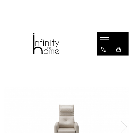
Shop all
Mobila living
Biblioteci și rafturi
Masute auxiliare
Console
Comode living
Covoare living
Fotolii
Taburete și pufi
Masute de cafea
Canapele
Mobila dormitor
Comode dormitor
Covoare dormitor