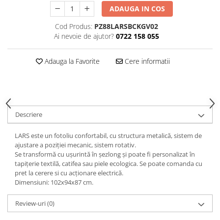
Decoratiuni interioare
ADAUGA IN COS
Ceasuri
Cod Produs:
PZ88LARSBCKGV02
Accesorii decorative
Ai nevoie de ajutor?
0722 158 055
Oglinzi
Rame foto
Adauga la Favorite
Cere informatii
Ghivece si jardiniere
Accesorii pentru servire
Textile pentru casa
Corpuri de iluminat
Descriere
Home Office
LARS este un fotoliu confortabil, cu structura metalică, sistem de
Designers' Choice
ajustare a poziției mecanic, sistem rotativ.
Se transformă cu ușurintă în șezlong și poate fi personalizat în
tapițerie textilă, catifea sau piele ecologica. Se poate comanda cu
pret la cerere si cu acționare electrică.
Dimensiuni: 102x94x87 cm.
Review-uri
(0)