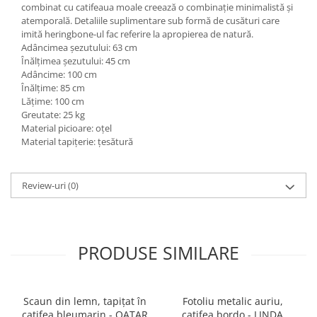
combinat cu catifeaua moale creează o combinație minimalistă și
atemporală. Detaliile suplimentare sub formă de cusături care
imită heringbone-ul fac referire la apropierea de natură.
Adâncimea șezutului: 63 cm
Înălțimea șezutului: 45 cm
Adâncime: 100 cm
Înălțime: 85 cm
Lățime: 100 cm
Greutate: 25 kg
Material picioare: oțel
Material tapițerie: țesătură
Review-uri
(0)
PRODUSE SIMILARE
Scaun din lemn, tapițat în
Fotoliu metalic auriu,
catifea bleumarin - QATAR
catifea bordo - LINDA