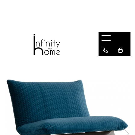
Shop all
Mobila living
Biblioteci și rafturi
Masute auxiliare
Console
Comode living
Covoare living
Fotolii
Taburete și pufi
Masute de cafea
Canapele
Mobila dormitor
Comode dormitor
Covoare dormitor