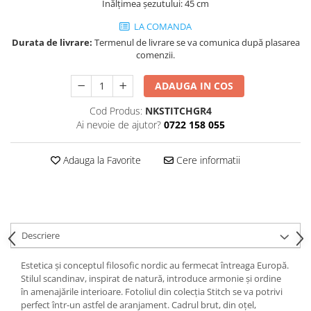
Înălțimea șezutului: 45 cm
Decoratiuni interioare
LA COMANDA
Ceasuri
Durata de livrare:
Termenul de livrare se va comunica după plasarea
Accesorii decorative
comenzii.
Oglinzi
Rame foto
ADAUGA IN COS
Ghivece si jardiniere
Cod Produs:
NKSTITCHGR4
Accesorii pentru servire
Ai nevoie de ajutor?
0722 158 055
Textile pentru casa
Corpuri de iluminat
Adauga la Favorite
Cere informatii
Home Office
Designers' Choice
Descriere
Estetica și conceptul filosofic nordic au fermecat întreaga Europă.
Stilul scandinav, inspirat de natură, introduce armonie și ordine
în amenajările interioare. Fotoliul din colecția Stitch se va potrivi
perfect într-un astfel de aranjament. Cadrul brut, din oțel,