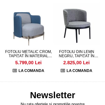
FOTOLIU METALIC CROM,
FOTOLIU DIN LEMN
TAPIȚAT ÎN MATERIAL
NEGRU, TAPIȚAT ÎN
N
TEXTIL, ALBASTRU -
MATERIAL TEXTIL
5.799,00 Lei
2.825,00 Lei
NERO
BOUCLE GRI - DEFNE
LA COMANDA
LA COMANDA
Newsletter
Nu rata ofertele si promotiile noastre