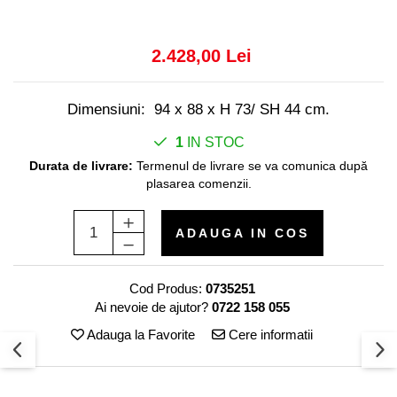
Decoratiuni interioare
Ceasuri
2.428,00 Lei
Accesorii decorative
Oglinzi
Rame foto
Dimensiuni: 94 x 88 x H 73/ SH 44 cm.
Ghivece si jardiniere
1
IN STOC
Accesorii pentru servire
Durata de livrare:
Termenul de livrare se va comunica după
Textile pentru casa
plasarea comenzii.
Corpuri de iluminat
Home Office
ADAUGA IN COS
Designers' Choice
Cod Produs:
0735251
Ai nevoie de ajutor?
0722 158 055
Adauga la Favorite
Cere informatii