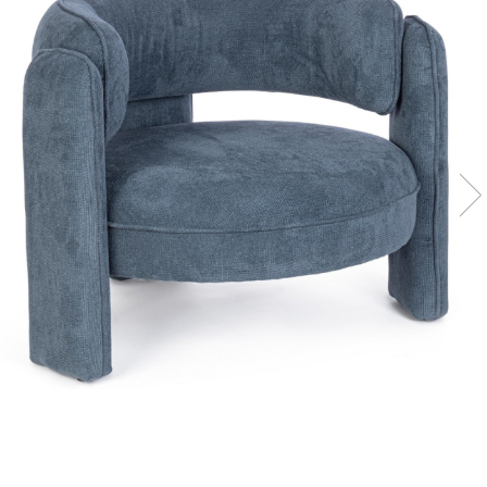
Console dormitor
Fotolii dormitor
Noptiere
Mobila dining
Console extensibile
Scaune
Covoare dining
Mese
Mese HORECA
Scaune de bar / insula
Scaune exterior
Mobila hol
Comode hol
Cuiere
Oglinzi hol
Suport Umbrele
Console hol