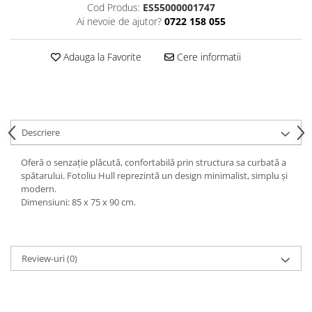
Cod Produs:
ES55000001747
Decoratiuni interioare
Ai nevoie de ajutor?
0722 158 055
Ceasuri
Accesorii decorative
Adauga la Favorite
Cere informatii
Oglinzi
Rame foto
Ghivece si jardiniere
Accesorii pentru servire
Descriere
Textile pentru casa
Corpuri de iluminat
Oferă o senzație plăcută, confortabilă prin structura sa curbată a
spătarului. Fotoliu Hull reprezintă un design minimalist, simplu și
Home Office
modern.
Designers' Choice
Dimensiuni: 85 x 75 x 90 cm.
Review-uri
(0)