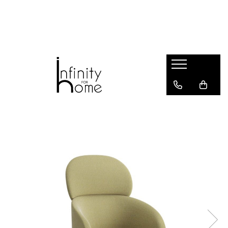
Shop all
Mobila living
Biblioteci și rafturi
Masute auxiliare
Console
Comode living
Covoare living
Fotolii
Taburete și pufi
Masute de cafea
Canapele
Mobila dormitor
Comode dormitor
Covoare dormitor