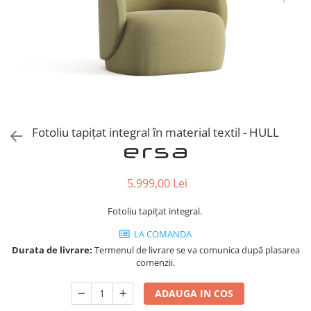
Console dormitor
Fotolii dormitor
Noptiere
Mobila dining
Console extensibile
Scaune
Covoare dining
Fotoliu tapițat integral în material textil - HULL
Mese
Mese HORECA
Scaune de bar / insula
5.999,00 Lei
Scaune exterior
Mobila hol
Fotoliu tapițat integral.
Comode hol
LA COMANDA
Cuiere
Durata de livrare:
Termenul de livrare se va comunica după plasarea
comenzii.
Oglinzi hol
Suport Umbrele
ADAUGA IN COS
Console hol