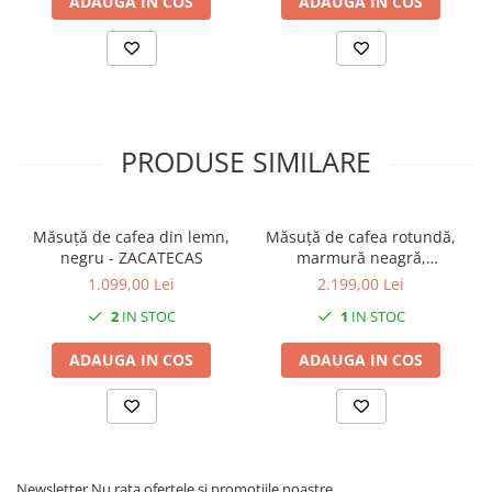
ADAUGA IN COS
ADAUGA IN COS
PRODUSE SIMILARE
Măsuță de cafea din lemn,
Măsuță de cafea rotundă,
negru - ZACATECAS
marmură neagră,
80x80x49cm - IRON BLACK
1.099,00 Lei
2.199,00 Lei
2
IN STOC
1
IN STOC
ADAUGA IN COS
ADAUGA IN COS
Newsletter
Nu rata ofertele si promotiile noastre