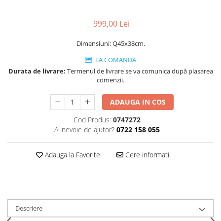
Decoratiuni interioare
Ceasuri
999,00 Lei
Accesorii decorative
Dimensiuni: Q45x38cm.
Oglinzi
Rame foto
LA COMANDA
Durata de livrare:
Termenul de livrare se va comunica după plasarea
Ghivece si jardiniere
comenzii.
Accesorii pentru servire
Textile pentru casa
ADAUGA IN COS
Corpuri de iluminat
Cod Produs:
0747272
Home Office
Ai nevoie de ajutor?
0722 158 055
Designers' Choice
Adauga la Favorite
Cere informatii
Descriere