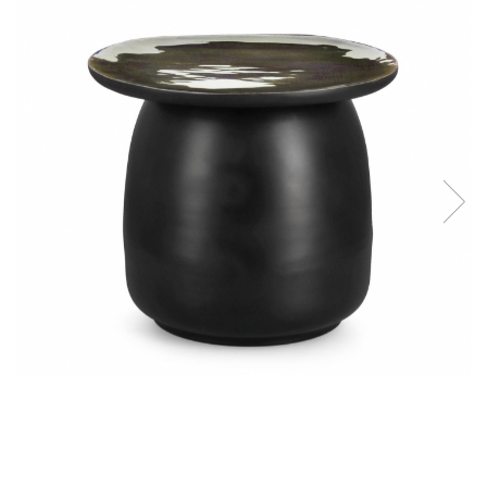
Console dormitor
Fotolii dormitor
Noptiere
Mobila dining
Console extensibile
Scaune
Covoare dining
Mese
Mese HORECA
Scaune de bar / insula
Scaune exterior
Mobila hol
Comode hol
Cuiere
Oglinzi hol
Suport Umbrele
Console hol