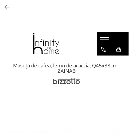
Shop all
Mobila living
Biblioteci și rafturi
Masute auxiliare
Console
Comode living
Măsuță de cafea, lemn de acaccia, Q45x38cm -
ZAINAB
Covoare living
Fotolii
Taburete și pufi
Masute de cafea
Canapele
Mobila dormitor
Comode dormitor
Covoare dormitor